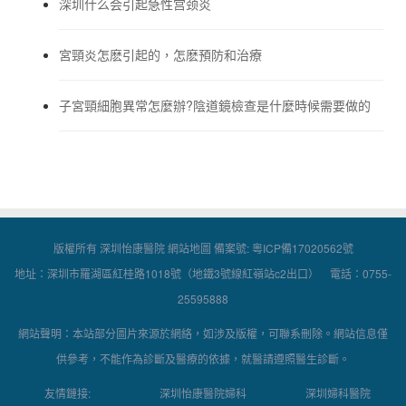
深圳什么会引起急性宫颈炎
宮頸炎怎麽引起的，怎麽預防和治療
子宮頸細胞異常怎麼辦?陰道鏡檢查是什麼時候需要做的
版權所有 深圳怡康醫院
網站地圖
備案號:
粵ICP備17020562號
地址：深圳市羅湖區紅桂路1018號（地鐵3號線紅嶺站c2出口） 電話：0755-
25595888
網站聲明：本站部分圖片來源於網絡，如涉及版權，可聯系刪除。網站信息僅
供參考，不能作為診斷及醫療的依據，就醫請遵照醫生診斷。
友情鏈接:
深圳怡康醫院婦科
深圳婦科醫院