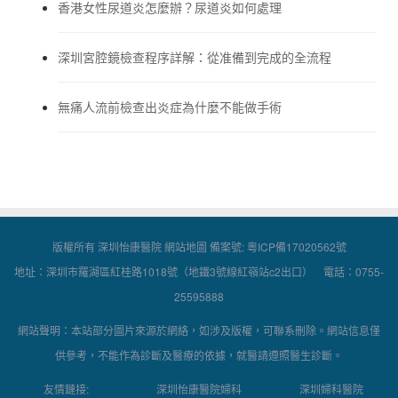
香港女性尿道炎怎麼辦？尿道炎如何處理
深圳宮腔鏡檢查程序詳解：從准備到完成的全流程
無痛人流前檢查出炎症為什麼不能做手術
版權所有 深圳怡康醫院
網站地圖
備案號:
粵ICP備17020562號
地址：深圳市羅湖區紅桂路1018號（地鐵3號線紅嶺站c2出口） 電話：0755-
25595888
網站聲明：本站部分圖片來源於網絡，如涉及版權，可聯系刪除。網站信息僅
供參考，不能作為診斷及醫療的依據，就醫請遵照醫生診斷。
友情鏈接:
深圳怡康醫院婦科
深圳婦科醫院