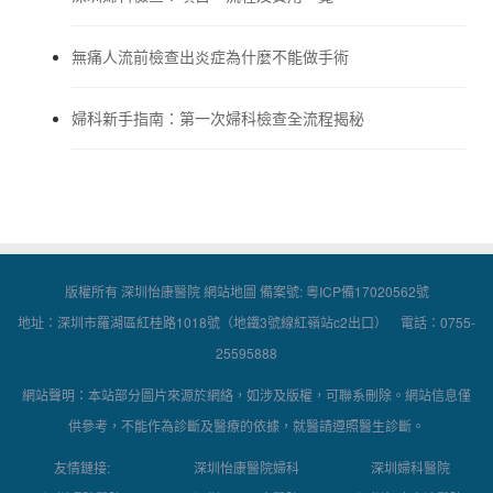
無痛人流前檢查出炎症為什麼不能做手術
婦科新手指南：第一次婦科檢查全流程揭秘
版權所有 深圳怡康醫院
網站地圖
備案號:
粵ICP備17020562號
地址：深圳市羅湖區紅桂路1018號（地鐵3號線紅嶺站c2出口） 電話：0755-
25595888
網站聲明：本站部分圖片來源於網絡，如涉及版權，可聯系刪除。網站信息僅
供參考，不能作為診斷及醫療的依據，就醫請遵照醫生診斷。
友情鏈接:
深圳怡康醫院婦科
深圳婦科醫院