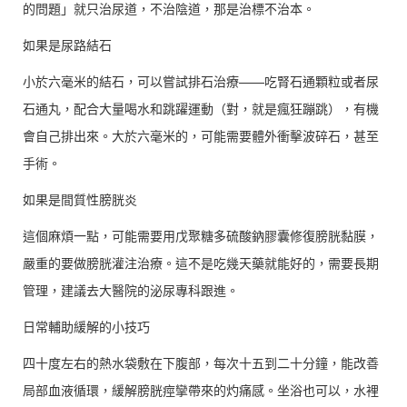
的問題」就只治尿道，不治陰道，那是治標不治本。
如果是尿路結石
小於六毫米的結石，可以嘗試排石治療——吃腎石通顆粒或者尿
石通丸，配合大量喝水和跳躍運動（對，就是瘋狂蹦跳），有機
會自己排出來。大於六毫米的，可能需要體外衝擊波碎石，甚至
手術。
如果是間質性膀胱炎
這個麻煩一點，可能需要用戊聚糖多硫酸鈉膠囊修復膀胱黏膜，
嚴重的要做膀胱灌注治療。這不是吃幾天藥就能好的，需要長期
管理，建議去大醫院的泌尿專科跟進。
日常輔助緩解的小技巧
四十度左右的熱水袋敷在下腹部，每次十五到二十分鐘，能改善
局部血液循環，緩解膀胱痙攣帶來的灼痛感。坐浴也可以，水裡