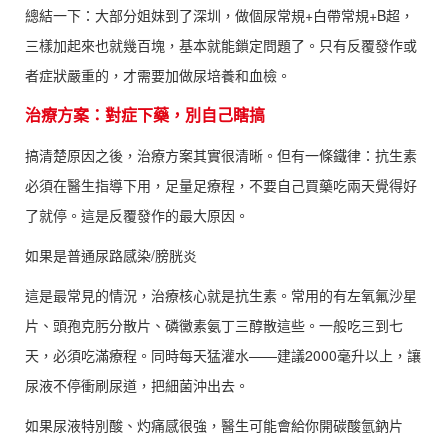
總結一下：大部分姐妹到了深圳，做個尿常規+白帶常規+B超，
三樣加起來也就幾百塊，基本就能鎖定問題了。只有反覆發作或
者症狀嚴重的，才需要加做尿培養和血檢。
治療方案：對症下藥，別自己瞎搞
搞清楚原因之後，治療方案其實很清晰。但有一條鐵律：抗生素
必須在醫生指導下用，足量足療程，不要自己買藥吃兩天覺得好
了就停。這是反覆發作的最大原因。
如果是普通尿路感染/膀胱炎
這是最常見的情況，治療核心就是抗生素。常用的有左氧氟沙星
片、頭孢克肟分散片、磷黴素氨丁三醇散這些。一般吃三到七
天，必須吃滿療程。同時每天猛灌水——建議2000毫升以上，讓
尿液不停衝刷尿道，把細菌沖出去。
如果尿液特別酸、灼痛感很強，醫生可能會給你開碳酸氫鈉片