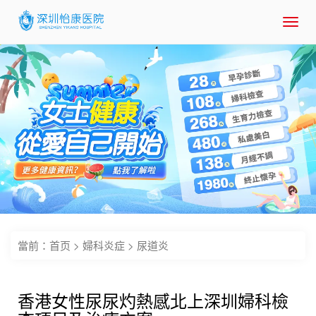
Toggl
navig
當前：
首页
>
婦科炎症
>
尿道炎
香港女性尿尿灼熱感北上深圳婦科檢