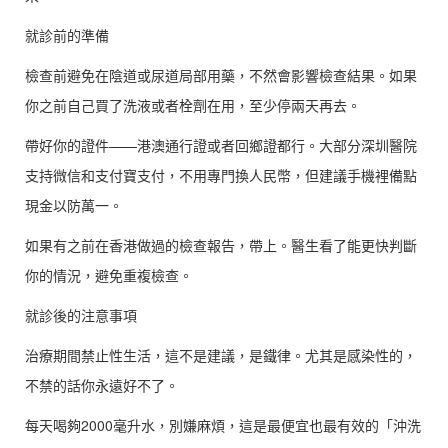
就診前的準備
檢查前避免在陰道或尿道局部用藥，不然會影響檢查結果。如果
你之前自己買了洗液或者栓劑在用，至少停兩天再去。
帶好你的證件——港澳通行證或者回鄉證都行。大部分深圳醫院
支持微信和支付寶支付，不用專門換人民幣，但建議手機裡備點
現金以防萬一。
如果有之前在香港做過的檢查報告，帶上。醫生看了能更快判斷
你的情況，避免重複檢查。
就診後的注意事項
治療期間禁止性生活，這不是建議，是鐵律。尤其是感染性的，
不禁的話你永遠好不了。
每天喝夠2000毫升水，別嫌麻煩，這是最便宜也最有效的「沖洗