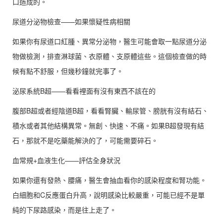
口造成的。
尿道分泌物檢查——如果懷疑性病相關
如果你有尿道口紅腫、異常分泌物，醫生可能會取一點尿道分泌
物做檢測，排查淋球菌、衣原體、支原體這些。這個檢查做的時
候有點不舒服，但幾秒鐘就完事了。
泌尿系統B超——看看裡面有沒有東西不該在的
腹部B超或者經陰道B超，看看腎臟、輸尿管、膀胱有沒有結石、
積水或者其他結構異常。無創、快速、不痛。如果B超發現有結
石，那就不是吃藥能解決的了，可能需要碎石。
血常規+血液生化——評估全身狀況
如果你還有發熱、腰痛，醫生會抽血看你的感染程度和腎功能。
白細胞和C反應蛋白升高，說明感染比較嚴重，可能已經不是單
純的下尿路感染，而是往上走了。