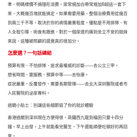
準，明碼標價不搞隱形消費。尿常規加白帶常規加B超這一套下
來，大概幾百塊就能搞定。如果需要用藥，整個治療費用從幾百
到兩三千不等，取決於你的病情嚴重程度。優點是不用排隊、有
人全程引導、術後有跟進，對於一個尿道灼痛到坐立不安的姐妹
來說，這種被照顧的感覺真的很加分。
怎麼選？一句話總結
預算有限、不怕排隊、追求最權威的診斷——去公立三甲。
想省時間、要服務、預算中等——去怡康。
症狀嚴重、反覆發作、需要長期管理——去北大深圳醫院或者市
人民醫院的泌尿專科。
過關小貼士：別讓這些細節毀了你的就診體驗
香港過關到深圳現在方便得很，高鐵西九龍到福田只要十四分
鐘。早上出發，上午就能看完醫生，下午還能順便吃頓好的再回
來。