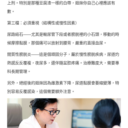
上刑。特別是那種豆腐渣一樣的白帶，姐妹你自己心裡應該有
數。
第三檔：必須重視（結構性或慢性因素）
尿路結石——尤其是輸尿管下段或者膀胱裡的小石頭，移動的時
候摩擦黏膜，那個痛可以放射到腰背，嚴重的直接血尿。
間質性膀胱炎——這是個頑固分子，屬於慢性膀胱疾病，尿道灼
熱感反反覆複，夜尿多，還伴隨盆腔疼痛。治療難度大，需要專
科長期管理。
另外，絕經後的姐妹因為雌激素下降，尿道黏膜會萎縮變薄，特
別容易反覆感染，這個需要額外注意。