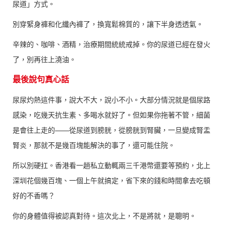
尿道」方式。
別穿緊身褲和化纖內褲了，換寬鬆棉質的，讓下半身透透氣。
辛辣的、咖啡、酒精，治療期間統統戒掉。你的尿道已經在發火
了，別再往上澆油。
最後說句真心話
尿尿灼熱這件事，說大不大，說小不小。大部分情況就是個尿路
感染，吃幾天抗生素、多喝水就好了。但如果你拖著不管，細菌
是會往上走的——從尿道到膀胱，從膀胱到腎臟，一旦變成腎盂
腎炎，那就不是幾百塊能解決的事了，還可能住院。
所以別硬扛。香港看一趟私立動輒兩三千港幣還要等預約，北上
深圳花個幾百塊、一個上午就搞定，省下來的錢和時間拿去吃頓
好的不香嗎？
你的身體值得被認真對待。這次北上，不是將就，是聰明。