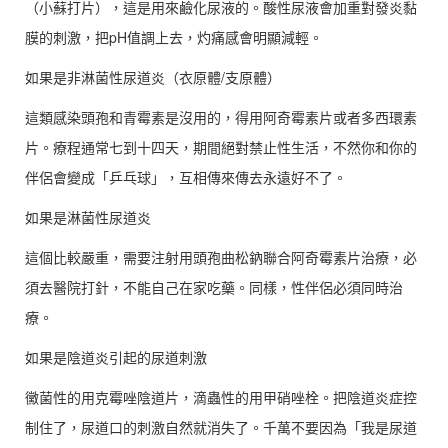
（小蘇打片），這是用來鹼化尿液的。酸性尿液會加重對發炎黏
膜的刺激，把pH值調上去，灼痛感會明顯減輕。
如果是非淋菌性尿道炎（衣原體/支原體）
這類感染頭孢和青霉素是沒用的，得用阿奇霉素片或者多西環素
片。療程通常七到十四天，期間絕對禁止性生活，不然你和你的
伴侶會變成「乒乓球」，互相傳來傳去永遠好不了。
如果是淋菌性尿道炎
這個比較嚴重，需要注射用頭孢曲松鈉聯合阿奇霉素片治療，必
須去醫院打針，不能自己在家吃藥。同樣，性伴侶必須同時治
療。
如果是陰道炎引起的尿道刺激
黴菌性的用克霉唑陰道片，滴蟲性的用甲硝唑栓。把陰道炎症控
制住了，尿道口的刺激自然就消失了。千萬不要因為「我是尿道