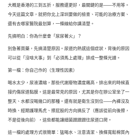
大概是香港的三到五折，服務還更好，最關鍵的是——不用等。
今天這篇文章，就把你北上深圳要做的檢查、可能的治療方案、
還有去哪家醫院最划算，一條線給你講清楚。
先搞明白：你為什麼會「尿尿著火」？
別急著買藥，先搞清楚原因。尿道灼熱感這個症狀，背後的原因
可以從「沒啥大事」到「必須馬上處理」排成一整條光譜。
第一檔：你自己作的（生理性因素）
喝水太少，尿液濃縮，那些代謝廢物濃度飆高，排出來的時候直
接灼傷尿道黏膜。這是最常見的原因，尤其是你在辦公室坐了一
整天、水都沒喝幾口的那種。還有就是衛生沒到位——內褲沒及
時換、經期護理馬虎、擦屁股的方向搞反了（應該從前向後擦，
不是從後向前），這些都能讓細菌蹭蹭蹭往尿道口爬。
這一檔的處理方式很簡單：猛喝水、注意清潔、換條寬鬆棉質內