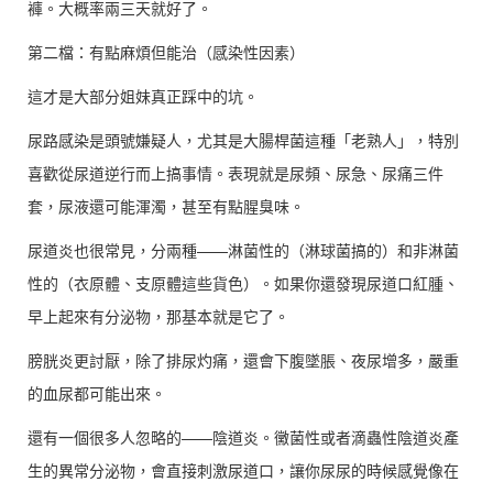
褲。大概率兩三天就好了。
第二檔：有點麻煩但能治（感染性因素）
這才是大部分姐妹真正踩中的坑。
尿路感染是頭號嫌疑人，尤其是大腸桿菌這種「老熟人」，特別
喜歡從尿道逆行而上搞事情。表現就是尿頻、尿急、尿痛三件
套，尿液還可能渾濁，甚至有點腥臭味。
尿道炎也很常見，分兩種——淋菌性的（淋球菌搞的）和非淋菌
性的（衣原體、支原體這些貨色）。如果你還發現尿道口紅腫、
早上起來有分泌物，那基本就是它了。
膀胱炎更討厭，除了排尿灼痛，還會下腹墜脹、夜尿增多，嚴重
的血尿都可能出來。
還有一個很多人忽略的——陰道炎。黴菌性或者滴蟲性陰道炎產
生的異常分泌物，會直接刺激尿道口，讓你尿尿的時候感覺像在