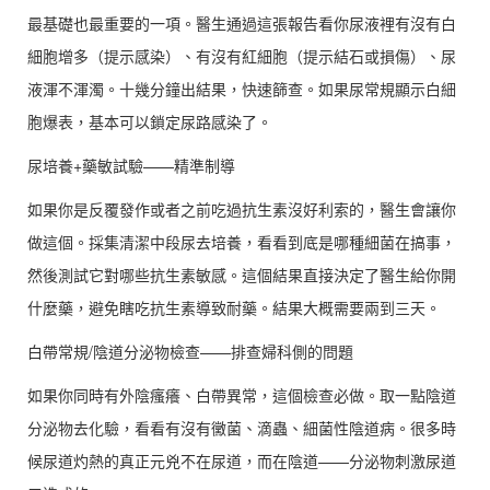
最基礎也最重要的一項。醫生通過這張報告看你尿液裡有沒有白
細胞增多（提示感染）、有沒有紅細胞（提示結石或損傷）、尿
液渾不渾濁。十幾分鐘出結果，快速篩查。如果尿常規顯示白細
胞爆表，基本可以鎖定尿路感染了。
尿培養+藥敏試驗——精準制導
如果你是反覆發作或者之前吃過抗生素沒好利索的，醫生會讓你
做這個。採集清潔中段尿去培養，看看到底是哪種細菌在搞事，
然後測試它對哪些抗生素敏感。這個結果直接決定了醫生給你開
什麼藥，避免瞎吃抗生素導致耐藥。結果大概需要兩到三天。
白帶常規/陰道分泌物檢查——排查婦科側的問題
如果你同時有外陰瘙癢、白帶異常，這個檢查必做。取一點陰道
分泌物去化驗，看看有沒有黴菌、滴蟲、細菌性陰道病。很多時
候尿道灼熱的真正元兇不在尿道，而在陰道——分泌物刺激尿道