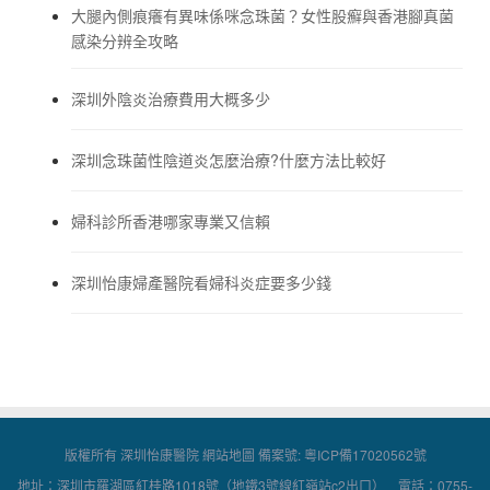
大腿內側痕癢有異味係咪念珠菌？女性股癬與香港腳真菌
感染分辨全攻略
深圳外陰炎治療費用大概多少
深圳念珠菌性陰道炎怎麼治療?什麼方法比較好
婦科診所香港哪家專業又信賴
深圳怡康婦產醫院看婦科炎症要多少錢
版權所有 深圳怡康醫院
網站地圖
備案號:
粵ICP備17020562號
地址：深圳市羅湖區紅桂路1018號（地鐵3號線紅嶺站c2出口） 電話：0755-