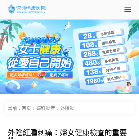
Toggl
navig
當前：
首页
>
婦科炎症
>
外陰炎
外陰紅腫刺痛：婦女健康檢查的重要