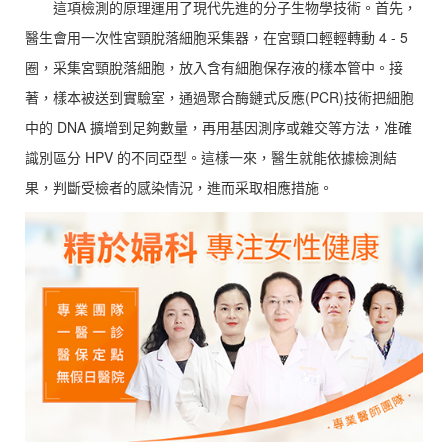
這項檢測的原理運用了現代先進的分子生物學技術。首先，
醫生會用一次性宮頸脫落細胞采集器，在宮頸口輕輕轉動 4 - 5
圈，采集宮頸脫落細胞，放入含有細胞保存液的樣本管中。接
著，樣本被送到實驗室，通過聚合酶鏈式反應(PCR)技術把細胞
中的 DNA 擴增到足夠數量，再用基因測序或雜交等方法，准確
識別區分 HPV 的不同亞型。這樣一來，醫生就能依據檢測結
果，判斷受檢者的感染情況，進而采取相應措施。