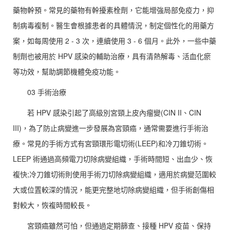
藥物幹預。常見的藥物有幹擾素栓劑，它能增強局部免疫力，抑
制病毒複制。醫生會根據患者的具體情況，制定個性化的用藥方
案，如每周使用 2 - 3 次，連續使用 3 - 6 個月。此外，一些中藥
制劑也被用於 HPV 感染的輔助治療，具有清熱解毒、活血化瘀
等功效，幫助調節機體免疫功能。
03 手術治療
若 HPV 感染引起了高級別宮頸上皮內瘤變(CIN II、CIN
III)，為了防止病變進一步發展為宮頸癌，通常需要進行手術治
療。常見的手術方式有宮頸環形電切術(LEEP)和冷刀錐切術。
LEEP 術通過高頻電刀切除病變組織，手術時間短、出血少、恢
複快;冷刀錐切術則使用手術刀切除病變組織，適用於病變范圍較
大或位置較深的情況，能更完整地切除病變組織，但手術創傷相
對較大，恢複時間較長。
宮頸癌雖然可怕，但通過定期篩查、接種 HPV 疫苗、保持