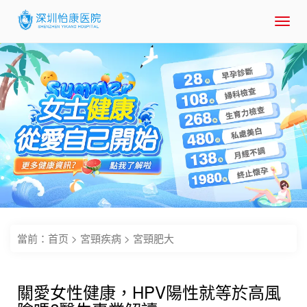
Toggl
navig
當前：
首页
>
宮頸疾病
>
宮頸肥大
關愛女性健康，HPV陽性就等於高風