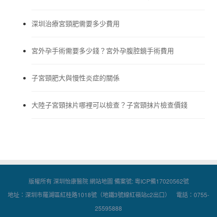
深圳治療宮頸肥需要多少費用
宮外孕手術需要多少錢？宮外孕腹腔鏡手術費用
子宮頸肥大與慢性炎症的關係
大陸子宮頸抹片哪裡可以檢查？子宮頸抹片檢查價錢
版權所有 深圳怡康醫院
網站地圖
備案號:
粵ICP備17020562號
地址：深圳市羅湖區紅桂路1018號（地鐵3號線紅嶺站c2出口） 電話：0755-
25595888