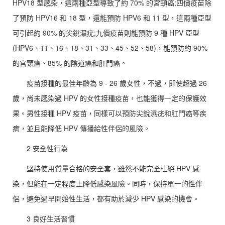
HPV18 型感染，這兩種亞型導致了約 70% 的宮頸癌;四價疫苗除
了預防 HPV16 和 18 型，還能預防 HPV6 和 11 型，這兩種亞型
可引起約 90% 的尖銳濕疣;九價疫苗則能預防 9 種 HPV 亞型
(HPV6、11、16、18、31、33、45、52、58)，能預防約 90%
的宮頸癌、85% 的陰道癌和肛門癌。
疫苗接種的最佳年齡為 9 - 26 歲女性，不過，即使超過 26
歲，尚未感染過 HPV 的女性接種疫苗，也能獲得一定的保護效
果。男性接種 HPV 疫苗，同樣可以預防尖銳濕疣和肛門癌等疾
病，並且能降低 HPV 傳播給性伴侶的風險。
2 安全性行為
堅持使用質量合格的安全套，雖然不能完全杜絕 HPV 感
染，但能在一定程度上降低感染風險。同時，保持單一的性伴
侶，避免過早開始性生活，都有助於減少 HPV 感染的機會。
3 良好生活習慣