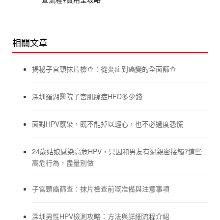
相關文章
揭秘子宮頸抹片檢查：從炎症到癌變的全面篩查
深圳羅湖醫院子宮肌腺症HFD多少錢
面對HPV感染，既不能掉以輕心，也不必過度恐慌
24歲姑娘感染高危HPV，只因和男友有過親密接觸?這些
高危行為，盡量別做
子宮頸癌篩查：抹片檢查前嘅准備與注意事項
深圳男性HPV檢測攻略：方法與詳細流程介紹