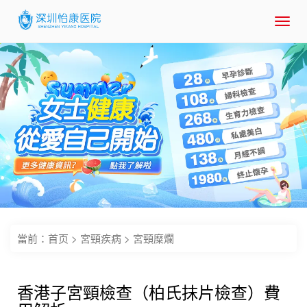
Toggl
navig
當前：
首页
>
宮頸疾病
>
宮頸糜爛
香港子宮頸檢查（柏氏抹片檢查）費