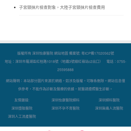
子宮頸抹片檢查對象，大陸子宮頸抹片檢查費用
版權所有 深圳怡康醫院
網站地圖
備案號:
粵ICP備17020562號
地址：深圳市羅湖區紅桂路1018號（地鐵3號線紅嶺站c2出口） 電話：0755-
25595888
網站聲明：本站部分圖片來源於網絡，如涉及版權，可聯系刪除。網站信息僅
供參考，不能作為診斷及醫療的依據，就醫請遵照醫生診斷。
友情鏈接:
深圳怡康醫院婦科
深圳婦科醫院
深圳墮胎醫院
深圳不孕不育醫院
深圳無痛人流醫院
深圳人工流產醫院