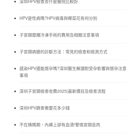
深圳HPV檢查去什麼醫院比較好
HPV是性病嗎?HPV病毒與椰菜花有何分別
子宮頸糜爛冷凍手術的費用及相關注意事項
子宮頸病變的診斷方法：常見的檢查和檢測方式
感染HPV還能懷孕嗎?深圳醫生解讀對受孕影響與懷孕注意
事項
深圳子宮頸檢查收費2025|最新價目及檢查流程
深圳HPV篩查需要花多少錢
不在姨媽期，內褲上卻有血漬!警惕宮頸息肉