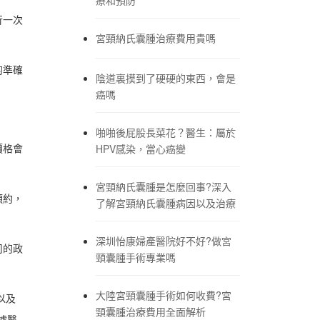
行一次
宮頸納氏囊腫治療費用貴嗎
的準確
陰道裏摸到了硬硬的東西，會是
癌嗎
啪啪後屁股長菜花？醫生：屬於
價格會
HPV感染，當心癌變
宮頸納氏囊腫是怎麼回事?深入
預約，
了解宮頸納氏囊腫病因以及治療
深圳怡康婦產醫院好不好?做宮
司的政
頸囊腫手術專業嗎
大陸宮頸囊腫手術如何收費?宮
以及
頸囊腫治療費用全面解析
據醫