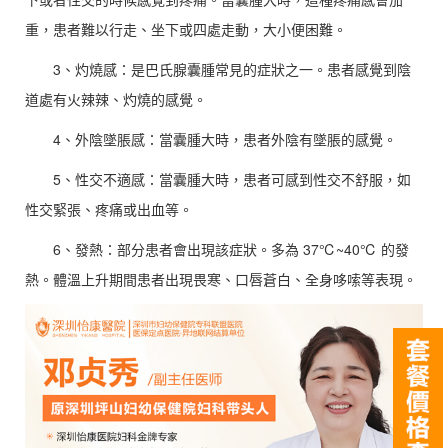
重，患者難以行走、坐下或四處走動，大小便困難。
3、灼燒感：是巴氏腺囊腫常見的症狀之一。患者感覺到陰
道處有火辣辣、灼燒的感覺。
4、外陰墜脹感：當囊腫大時，患者外陰有墜脹的感覺。
5、性交不適感：當囊腫大時，患者可感到性交不舒服，如
性交緊張、疼痛或出血等。
6、發熱：部分患者會出現該症狀。多為 37℃~40℃ 的發
熱。體溫上升期間患者出現畏寒、口唇蒼白、全身哆嗦等表現。