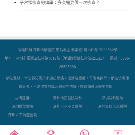
子宮頸檢查的頻率：多久需要做一次檢查？
版權所有 深圳怡康醫院
網站地圖
備案號:
粵ICP備17020562號
地址：深圳市羅湖區紅桂路1018號（地鐵3號線紅嶺站c2出口） 電話：0755-
25595888
網站聲明：本站部分圖片來源於網絡，如涉及版權，可聯系刪除。網站信息僅
供參考，不能作為診斷及醫療的依據，就醫請遵照醫生診斷。
友情鏈接:
深圳怡康醫院婦科
深圳婦科醫院
深圳墮胎醫院
深圳不孕不育醫院
深圳無痛人流醫院
深圳人工流產醫院