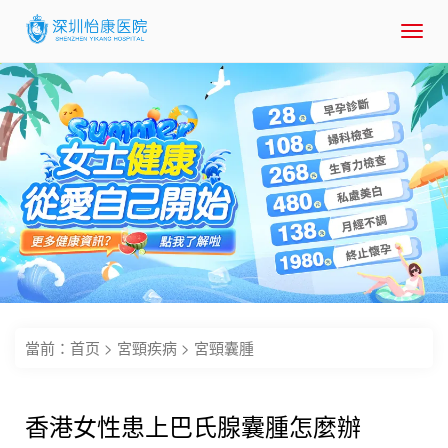
Toggl
navig
當前：
首页
>
宮頸疾病
>
宮頸囊腫
香港女性患上巴氏腺囊腫怎麼辦