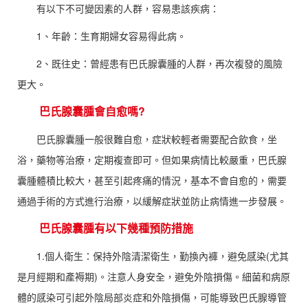
有以下不可變因素的人群，容易患該疾病：
1、年齡：生育期婦女容易得此病。
2、既往史：曾經患有巴氏腺囊腫的人群，再次複發的風險
更大。
巴氏腺囊腫會自愈嗎?
巴氏腺囊腫一般很難自愈，症狀較輕者需要配合飲食，坐
浴，藥物等治療，定期複查即可。但如果病情比較嚴重，巴氏腺
囊腫體積比較大，甚至引起疼痛的情況，基本不會自愈的，需要
通過手術的方式進行治療，以緩解症狀並防止病情進一步發展。
巴氏腺囊腫有以下幾種預防措施
1.個人衛生：保持外陰清潔衛生，勤換內褲，避免感染(尤其
是月經期和產褥期)。注意人身安全，避免外陰損傷。細菌和病原
體的感染可引起外陰局部炎症和外陰損傷，可能導致巴氏腺導管