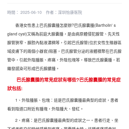
時間： 2025-06-10
作者：
深圳怡康医院
香港女性患上巴氏腺囊腫怎麼辦?巴氏腺囊腫(Bartholin' s
gland cyst)又稱為前庭大腺囊腫，是由病原體侵犯腺管、先天性
腺管狹窄、腺腔內黏液濃稠等，引起巴氏腺管(位於女性生殖器區
域皮膚下的兩個小器官)阻塞，巴氏腺管分泌的液體積聚在巴氏腺
管中，引起外陰腫脹、疼痛，外陰包塊等，導致巴氏腺囊腫，若
繼發感染可形成巴氏腺膿腫。
巴氏腺囊腫的常見症狀有哪些?巴氏腺囊腫的常見症
狀包括:
1、外陰腫脹、包塊：這是巴氏腺囊腫最典型的症狀，患者
看到陰道口附近有腫塊，外陰腫大、發紅。
2、疼痛：是巴氏腺囊腫最典型的症狀之一。患者行走、坐
下或者性交的時候感覺到疼痛。當囊腫大時，這種疼痛感會加