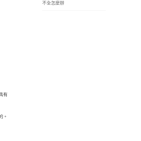
不全怎麼辦
具有
的。