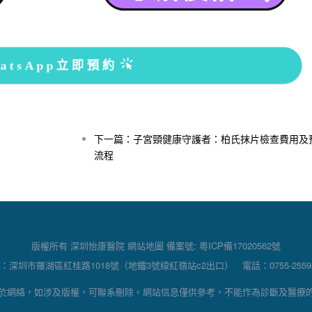
atsApp立即預約
下一篇：子宮頸健康守護者：柏氏抹片檢查費用及
流程
版權所有 深圳怡康醫院
網站地圖
備案號:
粵ICP備17020562號
：深圳市羅湖區紅桂路1018號（地鐵3號線紅嶺站c2出口） 電話：0755-25595
於網絡，如涉及版權，可聯系刪除。網站信息僅供參考，不能作為診斷及醫療