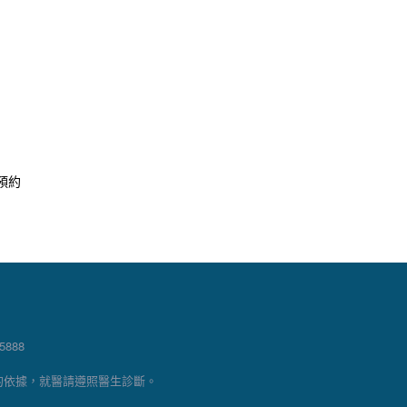
預約
888
的依據，就醫請遵照醫生診斷。