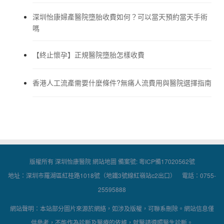
深圳怡康婦產醫院墮胎收費如何？可以當天預約當天手術
嗎
【終止懷孕】正規醫院墮胎怎樣收費
香港人工流產需要什麼條件?無痛人流費用與醫院選擇指南
版權所有 深圳怡康醫院
網站地圖
備案號:
粵ICP備17020562號
地址：深圳市羅湖區紅桂路1018號（地鐵3號線紅嶺站c2出口） 電話：0755-
25595888
網站聲明：本站部分圖片來源於網絡，如涉及版權，可聯系刪除。網站信息僅
供參考，不能作為診斷及醫療的依據，就醫請遵照醫生診斷。