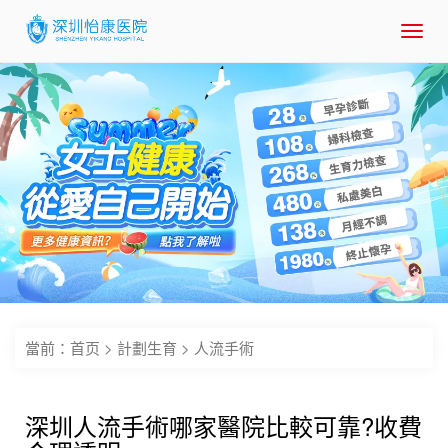
Toggl
navig
當前：
首页
>
計劃生育
>
人流手術
深圳人流手術哪家醫院比較可靠?收費