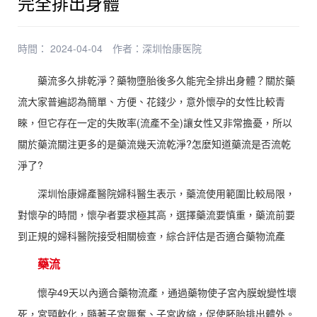
完全排出身體
時間： 2024-04-04
作者：
深圳怡康医院
藥流多久排乾淨？藥物墮胎後多久能完全排出身體？關於藥
流大家普遍認為簡單、方便、花錢少，意外懷孕的女性比較青
睞，但它存在一定的失敗率(流產不全)讓女性又非常擔憂，所以
關於藥流關注更多的是藥流幾天流乾淨?怎麼知道藥流是否流乾
淨了?
深圳怡康婦產醫院婦科醫生表示，藥流使用範圍比較局限，
對懷孕的時間，懷孕者要求極其高，選擇藥流要慎重，藥流前要
到正規的婦科醫院接受相關檢查，綜合評估是否適合藥物流產
藥流
懷孕49天以內適合藥物流產，通過藥物使子宮內膜蛻變性壞
死，宮頸軟化，隨著子宮興奮、子宮收縮，促使胚胎排出體外。