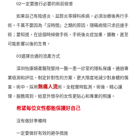
02一定要進行必要的術前檢查
如果自己有陰道炎、盆腔炎等婦科疾病，必須治療後再行手
術。千萬不要因為「沒時間」之類的原因，隱瞞病情只求迅速手
術；要知道，在這個時候做手術，手術後炎症加重、擴散，甚至
可能影響以後的生育。
03選擇合適的流產方式
深圳怡康婦產醫院堅持一醫一患一診室的隱私保護。通過專
業檢測和評估，制定針對性的方案，更大限度地減少對身體的傷
無痛人流
害。術中，採用
術，全程實時監測。術後，精心護
理，服務周到，給意外懷孕的女性更貼心和專業的照護。
希望每位女性都能保護好自己
沒有做好準備時
一定要做好有效的避孕措施