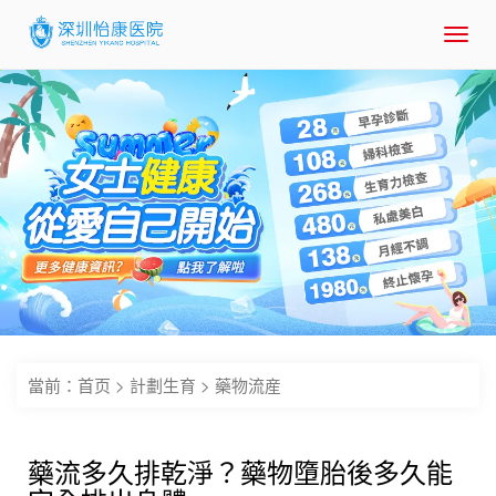
Toggl
navig
當前：
首页
>
計劃生育
>
藥物流産
藥流多久排乾淨？藥物墮胎後多久能