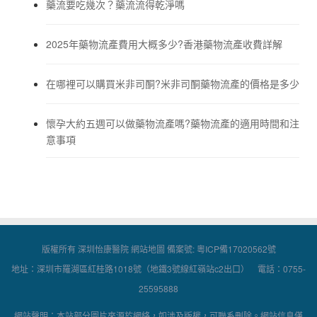
藥流要吃幾次？藥流流得乾淨嗎
2025年藥物流產費用大概多少?香港藥物流產收費詳解
在哪裡可以購買米非司酮?米非司酮藥物流產的價格是多少
懷孕大約五週可以做藥物流產嗎?藥物流產的適用時間和注
意事項
版權所有 深圳怡康醫院
網站地圖
備案號:
粵ICP備17020562號
地址：深圳市羅湖區紅桂路1018號（地鐵3號線紅嶺站c2出口） 電話：0755-
25595888
網站聲明：本站部分圖片來源於網絡，如涉及版權，可聯系刪除。網站信息僅