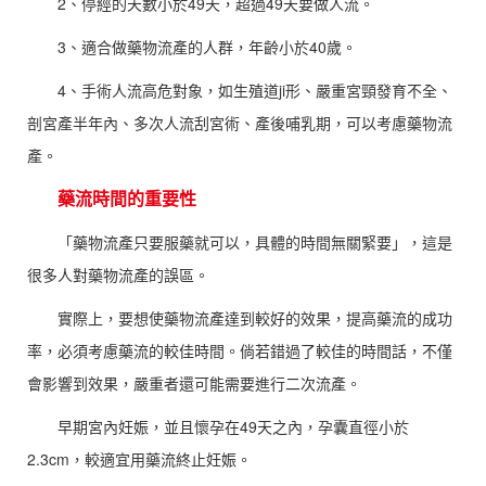
2、停經的天數小於49天，超過49天要做人流。
3、適合做藥物流產的人群，年齡小於40歲。
4、手術人流高危對象，如生殖道ji形、嚴重宮頸發育不全、
剖宮產半年內、多次人流刮宮術、產後哺乳期，可以考慮藥物流
產。
藥流時間的重要性
「藥物流產只要服藥就可以，具體的時間無關緊要」，這是
很多人對藥物流產的誤區。
實際上，要想使藥物流產達到較好的效果，提高藥流的成功
率，必須考慮藥流的較佳時間。倘若錯過了較佳的時間話，不僅
會影響到效果，嚴重者還可能需要進行二次流產。
早期宮內妊娠，並且懷孕在49天之內，孕囊直徑小於
2.3cm，較適宜用藥流終止妊娠。