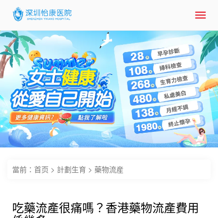
Toggl
navig
當前：
首页
>
計劃生育
>
藥物流産
吃藥流產很痛嗎？香港藥物流產費用