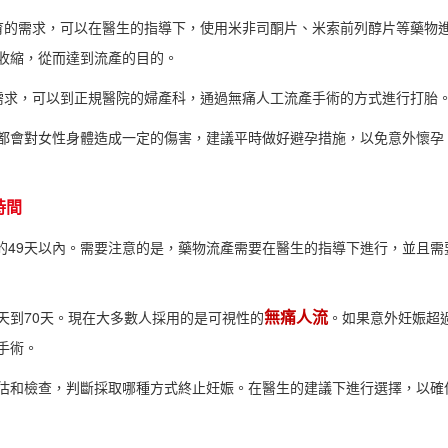
育的需求，可以在醫生的指導下，使用米非司酮片、米索前列醇片等藥物
收縮，從而達到流產的目的。
需求，可以到正規醫院的婦產科，通過無痛人工流產手術的方式進行打胎
都會對女性身體造成一定的傷害，建議平時做好避孕措施，以免意外懷孕
時間
的49天以內。需要注意的是，藥物流產需要在醫生的指導下進行，並且需
無痛人流
0天到70天。現在大多數人採用的是可視性的
。如果意外妊娠超
手術。
估和檢查，判斷採取哪種方式終止妊娠。在醫生的建議下進行選擇，以確