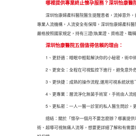
哪裡提供專業終止懷孕服務？深圳怡康醫
深圳怡康婦產科醫院醫生提醒患者，流掉意外，
專業人流機構，人流安全有保障，深圳怡康婦產科醫
嚴格按照國家規定，持有三證(執業證、資格證、職稱
深圳怡康醫院五個值得信賴的理由：
1、更舒適：睡眠中輕鬆解決你的小秘密，術中術
2、更安全：全程在可視監控下進行，避免意外危
3、更快捷：成熟的操作流程,運用可視系統狀態下
4、更專業：層流淨化無菌手術室，手術由人流經
5、更私密：一人一醫一診室的私人醫生問診，
總結：關於「懷孕一個月不要怎麽辦？哪裏提供
術、超導可視無痛人流等，想要更詳細了解和有需要