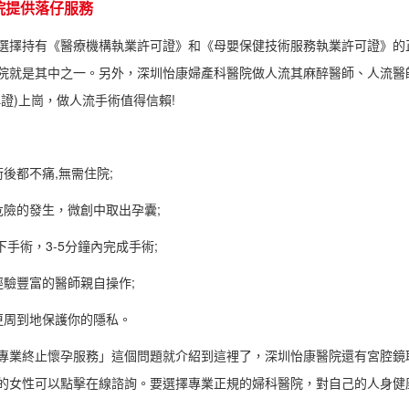
院提供落仔服務
選擇持有《醫療機構執業許可證》和《母嬰保健技術服務執業許可證》的
院就是其中之一。另外，深圳怡康婦產科醫院做人流其麻醉醫師、人流醫
證)上崗，做人流手術值得信賴!
後都不痛,無需住院;
險的發生，微創中取出孕囊;
手術，3-5分鐘內完成手術;
驗豐富的醫師親自操作;
更周到地保護你的隱私。
專業終止懷孕服務」這個問題就介紹到這裡了，深圳怡康醫院還有宮腔鏡
的女性可以點擊在線諮詢。要選擇專業正規的婦科醫院，對自己的人身健