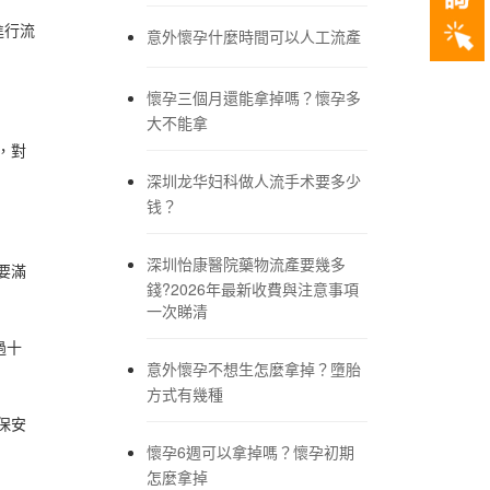
進行流
意外懷孕什麼時間可以人工流產
懷孕三個月還能拿掉嗎？懷孕多
。
大不能拿
，對
深圳龙华妇科做人流手术要多少
钱？
深圳怡康醫院藥物流產要幾多
要滿
錢?2026年最新收費與注意事項
一次睇清
過十
意外懷孕不想生怎麼拿掉？墮胎
方式有幾種
保安
懷孕6週可以拿掉嗎？懷孕初期
怎麼拿掉