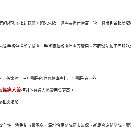
流的成功率相對較低，如果失敗，還需要進行清宮手術，費用也會相應增
人流手術包括術前檢查、手術費和術後消炎等費用。不同醫院和不同服務
同，一般來說，三甲醫院的收費標準會比二甲醫院高一些。
無痛人流
如
相對於普通人流費用會更高。
會相應增加。
安全性，避免亂收費現象。深圳怡康醫院是市醫保、新農合定點醫院，實