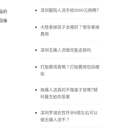
深圳醫院人流手術2000元夠嗎?
品的
自操
大陸拿掉孩子去哪好？懷孕拿掉
費用
深圳无痛人流做完能走路吗
打胎費用貴嗎？打胎費用包括哪
些
無痛人流真的不傷害子宮嗎?婦
科醫生給你答案
深圳罗湖女性怀孕9周左右可以
做无痛人流不？