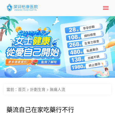
Toggl
navig
當前：
首页
>
計劃生育
>
無痛人流
藥流自己在家吃藥行不行