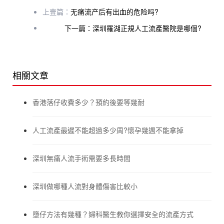
上壹篇：
无痛流产后有出血的危险吗?
下一篇：深圳羅湖正規人工流產醫院是哪個?
相關文章
香港落仔收費多少？預約後要等幾耐
人工流產最遲不能超過多少周?懷孕幾週不能拿掉
深圳無痛人流手術需要多長時間
深圳做哪種人流對身體傷害比較小
墮仔方法有幾種？婦科醫生教你選擇安全的流產方式