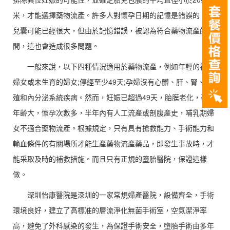
米，才能選擇藥物流產。許多人對懷孕日期的記憶是錯誤的，胎
兒囊可能已經很大，但由於記憶錯誤，被認為符合藥物流產的時
間，這也會造成很多問題。
一般來說，以下四種情況適用於藥物流產，例如年輕的初孕
婦女或未生育的婦女;停經至少49天;孕婦沒有心髒、肝、腎、生
殖和內分泌系統疾病。然而，妊娠已超過49天，胎膜老化，孕婦
年齡大，懷孕次數多，半年內有人工流產或剖腹產史，哺乳期婦
女不適合藥物流產。根據規定，只有具有搶救能力、手術能力和
輸血條件的有關場所才能生產藥物流產藥品，即發生事故時，才
能采取及時的補救措施。而且只有正規的墮胎醫院，保證這樣
做。
深圳怡康醫院是深圳的一家常規婦產醫院，設備齊全，手術
環境良好，建立了高標准的層流淨化無菌手術室，空氣潔淨率
高，避免了外科感染的發生，為保證手術安全，墮胎手術由多年