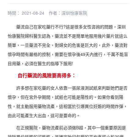
時間： 2021-08-24
作者：
深圳怡康医院
藥流自己在家吃藥行不行?這是很多女性咨詢的問題，深圳
怡康醫院婦科醫生認為，藥流並不是簡單地服用幾片藥片就這么
簡單，一旦藥流不完全，對婦女的危害是巨大的，此外，藥流對
懷孕時間有嚴格的控制，需要在懷孕後49天內進行，千萬不能盲
目用藥，必須在醫生的指導下服用!
自行藥流的風險要高得多：
許多想在家吃藥的女人依靠一張尿液測試紙來判斷她們是否
懷孕，但在宮外孕期間，試紙也可能是陽性的。如果你看到陽
性，就主動服用藥物流產，這相當於引爆異位妊娠的時間炸彈，
由此可能產生大出血，這可是要命的。
在正規醫院，藥物流產前必須做B超，其中一個重要原因是
排除異位妊娠的可能性，並確定胎兒包膜的平均直徑小於20毫