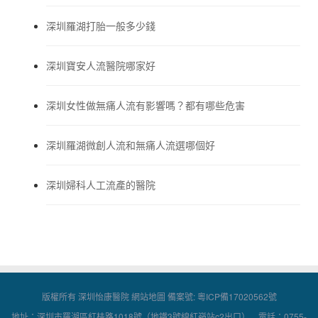
深圳羅湖打胎一般多少錢
深圳寶安人流醫院哪家好
深圳女性做無痛人流有影響嗎？都有哪些危害
深圳羅湖微創人流和無痛人流選哪個好
深圳婦科人工流產的醫院
版權所有 深圳怡康醫院
網站地圖
備案號:
粵ICP備17020562號
地址：深圳市羅湖區紅桂路1018號（地鐵3號線紅嶺站c2出口） 電話：0755-