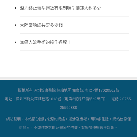
深圳終止懷孕週數有限制嗎？價錢大約多少
大陸墮胎總共要多少錢
無痛人流手術的操作過程！
版權所有 深圳怡康醫院
網站地圖
備案號:
粵ICP備17020562號
地址：深圳市羅湖區紅桂路1018號（地鐵3號線紅嶺站c2出口） 電話：0755-
25595888
網站聲明：本站部分圖片來源於網絡，如涉及版權，可聯系刪除。網站信息僅
供參考，不能作為診斷及醫療的依據，就醫請遵照醫生診斷。