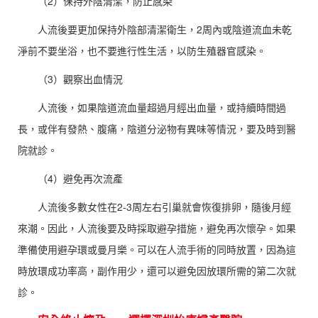
（2）保持外陰清潔，防止感染
人流後要更加保持外陰部清潔衛生，2周內或陰道流血未乾
淨前不要坐浴，也不要進行性生活，以防生殖器官感染。
（3）觀察出血情況
人流後，如果陰道流血量超過月經出血量，或持續時間過
長，或伴有發熱、腹痛，陰道分泌物有異味等情況，要及時到醫
院就診。
（4）避免再次流產
人流後多數女性在2-3周左右引巢就會恢復排卵，隨後月經
來潮。因此，人流後要及時採取避孕措施，避免再次懷孕。如果
準備使用避孕環或曼月樂。可以在人流手術的同時放置，因為這
時放環成功率高，副作用少，還可以避免因放環所需的第二次就
診。