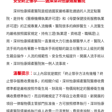
安全終止懷孕——選擇深圳怡康婦產醫院
深圳怡康婦產醫院是經過國家嚴格審批通過的人流定點醫
院，是持有《醫療機構執業許可證》和《母嬰保健技術服務執業
許可證》的正規專業人流機構。醫院很多的麻醉醫生、人流醫生
均嚴格按照國家規定，持有三證(執業證、資格證、職稱證)上
崗。深圳怡康婦產醫院一直重視大力引進各類醫學人才，醫院人
流手術均由有著數十年臨床手術經驗的副主任醫生以上級別的醫
生親自操作，人流的規範性、安全性大幅提升，開展人流手術以
來，深圳怡康婦產醫院無一例人流事故。
溫馨提示：
以上內容就是關於「終止懷孕方法有幾種？終
止懷孕服務收費幾多」的相關介紹，深圳怡康婦產醫院醫療收費
標準都是嚴格按照市衛生局、財政局、物價局制定的醫療衛生機
構收費標準執行，而且明確規定了不得自立收費項目，新開展的
項目一律報物價主管部門批准後，方可按照標準執行。深圳怡康
婦產醫院還嚴格執行病人收費一日清單制、費用查詢制、很多收