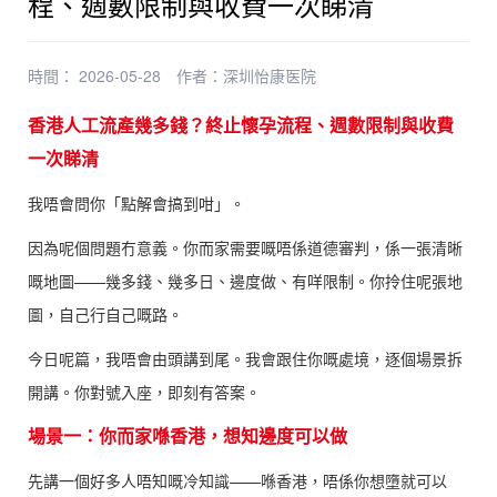
程、週數限制與收費一次睇清
時間： 2026-05-28
作者：
深圳怡康医院
香港人工流產幾多錢？終止懷孕流程、週數限制與收費
一次睇清
我唔會問你「點解會搞到咁」。
因為呢個問題冇意義。你而家需要嘅唔係道德審判，係一張清晰
嘅地圖——幾多錢、幾多日、邊度做、有咩限制。你拎住呢張地
圖，自己行自己嘅路。
今日呢篇，我唔會由頭講到尾。我會跟住你嘅處境，逐個場景拆
開講。你對號入座，即刻有答案。
場景一：你而家喺香港，想知邊度可以做
先講一個好多人唔知嘅冷知識——喺香港，唔係你想墮就可以