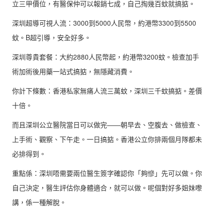
立三甲價位，有醫保仲可以報銷七成，自己掏幾百蚊就搞掂。
深圳超導可視人流：3000到5000人民幣，約港幣3300到5500
蚊。B超引導，安全好多。
深圳尊貴套餐：大約2880人民幣起，約港幣3200蚊。檢查加手
術加術後用藥一站式搞掂，無隱藏消費。
你計下條數：香港私家無痛人流三萬蚊，深圳三千蚊搞掂。差價
十倍。
而且深圳公立醫院當日可以做完——朝早去、空腹去、做檢查、
上手術、觀察、下午走。一日搞掂。香港公立你排兩個月隊都未
必排得到。
重點係：深圳唔需要兩位醫生簽字確認你「夠慘」先可以做。你
自己決定，醫生評估你身體適合，就可以做。呢個對好多姐妹嚟
講，係一種解脫。