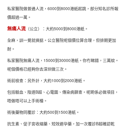
私家醫院做普通人流，6000到8000港紙起跳，部分知名診所報
價超過一萬。
無痛人流
（公立）：大約5000到8000港紙。
全麻，訓一覺就搞掂。公立醫院呢個價位算合理，但排期更加
耐。
私家醫院無痛人流，15000到30000港紙。你冇睇錯，三萬蚊。
呢個價格已經夠你去深圳做三次。
術前檢查：另外計，大約1000到2000港紙。
包括驗血、陰道B超、心電圖、傳染病篩查。呢啲係必做項目，
唔做唔可以上手術檯。
術後藥物同覆診：大約500到1500港紙。
抗生素、促子宮收縮藥、短效避孕藥，加一次覆診B超確認乾