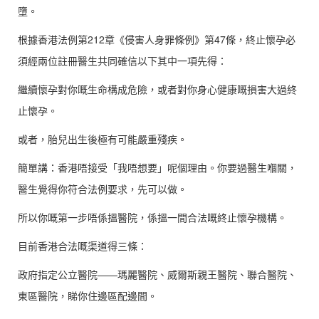
墮。
根據香港法例第212章《侵害人身罪條例》第47條，終止懷孕必
須經兩位註冊醫生共同確信以下其中一項先得：
繼續懷孕對你嘅生命構成危險，或者對你身心健康嘅損害大過終
止懷孕。
或者，胎兒出生後極有可能嚴重殘疾。
簡單講：香港唔接受「我唔想要」呢個理由。你要過醫生嗰關，
醫生覺得你符合法例要求，先可以做。
所以你嘅第一步唔係搵醫院，係搵一間合法嘅終止懷孕機構。
目前香港合法嘅渠道得三條：
政府指定公立醫院——瑪麗醫院、威爾斯親王醫院、聯合醫院、
東區醫院，睇你住邊區配邊間。