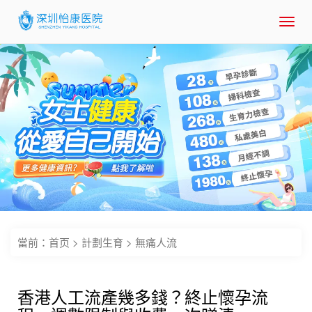
Toggl
navig
當前：
首页
>
計劃生育
>
無痛人流
香港人工流產幾多錢？終止懷孕流