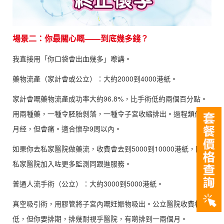
場景二：你最關心嘅——到底幾多錢？
我直接用「你口袋會出血幾多」嚟講。
藥物流產（家計會或公立）：大約2000到4000港紙。
家計會嘅藥物流產成功率大約96.8%，比手術低約兩個百分點。
用兩種藥，一種令胚胎剝落，一種令子宮收縮排出。過程類似嚟
月经，但會痛。適合懷孕9周以內。
如果你去私家醫院做藥流，收費會去到5000到10000港紙，因為
私家醫院加入咗更多監測同跟進服務。
普通人流手術（公立）：大約3000到5000港紙。
真空吸引術，用膠管將子宮內嘅妊娠物吸出。公立醫院收費相對
低，但你要排期，排幾耐視乎醫院，有啲排到一兩個月。