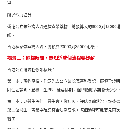
淨。
所以你加埋計：
香港公立做無痛人流連檢查帶藥物，總預算大約8000到12000港
紙。
香港私家做無痛人流，總預算20000到35000港紙。
場景三：你趕時間，想知道成個流程要幾耐
香港公立嘅流程係咁樣嘅：
第一步：預約產檢。你要先去公立醫院嘅產科登記，攞懷孕證明
同住址證明。產檢同生BB一樣要排期，但墮胎嘅排期會快少少。
第二步：見醫生評估。醫生會問你原因、評估身體狀況，然後搵
第二位醫生一齊簽字確認符合法例要求。呢個過程可能要見兩次
醫生。