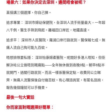
場景六：如果你決定去深圳，邊間唔會被呃？
直接講三個選擇，你自己揀。
追求專業： 深圳市婦幼保健院，全深圳人流手術量最大，一年超
八千例，醫生手熟到飛起。離福田口岸近，地鐵直達。
追求平： 深圳市人民醫院，羅湖口岸行路就到，醫保報七成，無
痛人流自己掏可能九百蚊。
唔想排隊要私隱： 深圳怡康婦產醫院。呢間好多港人唔知，但佢
解決咗公立做唔到嘅痛點——全年無休做到夜晚9點，朝早8點半
就開門，過關行路就到。而且一樣係醫保定點，收費同公立睇
齊，無痛人流醫保後自付幾百蚊。有心理諮詢室，有匿名諮詢，
報告幾個鐘就可以手機查。
最後一句大實話
你而家面對嘅選擇好簡單：