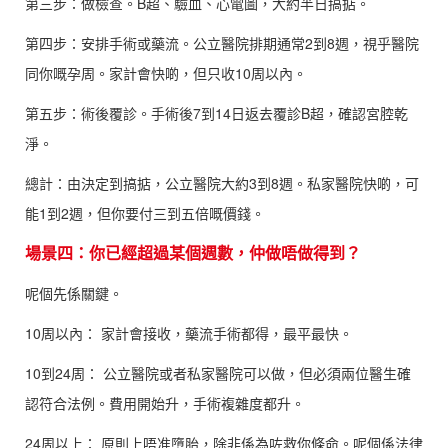
第三步：做檢查。B超、驗血、心電圖，大約半日搞掂。
第四步：安排手術或藥流。公立醫院排期通常2到8週，視乎醫院
同你嘅孕周。家計會快啲，但只收10周以內。
第五步：術後覆診。手術後7到14日返去覆診B超，確認宮腔乾
淨。
總計：由決定到搞掂，公立醫院大約3到8週。私家醫院快啲，可
能1到2週，但你要付三到五倍嘅價錢。
場景四：你已經超過某個週數，仲做唔做得到？
呢個先係關鍵。
10周以內： 家計會接收，藥流手術都得，最平最快。
10到24周： 公立醫院或者私家醫院可以做，但必須兩位醫生確
認符合法例。費用開始升，手術複雜度都升。
24周以上： 原則上唔准墮胎，除非係為咗救你條命。呢個係法律