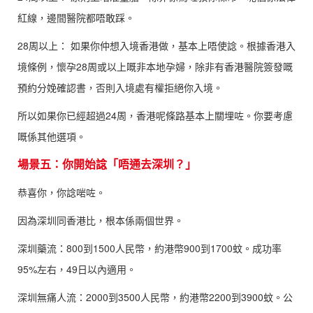
紅線，邊間醫院都唔敢踩。
28周以上： 如果你仲想入境香港做，基本上唔使諗。根據香港入
境條例，懷孕28周或以上嘅非本地孕婦，除非有香港醫院簽發嘅
預約分娩確認書，否則入境處有權拒絕你入境。
所以如果你已經超過24周，香港呢條路基本上關埋咗。你要考慮
嘅係其他選項。
場景五：你開始諗「唔通去深圳？」
恭喜你，你諗啱咗。
因為深圳同香港比，根本係兩個世界。
深圳藥流：800到1500人民幣，約港幣900到1700蚊。成功率
95%左右，49日以內適用。
深圳無痛人流：2000到3500人民幣，約港幣2200到3900蚊。公