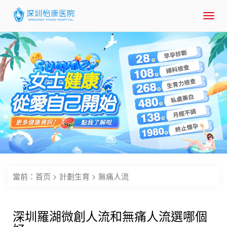
Toggl
navig
當前：
首页
>
計劃生育
>
無痛人流
深圳羅湖微創人流和無痛人流選哪個