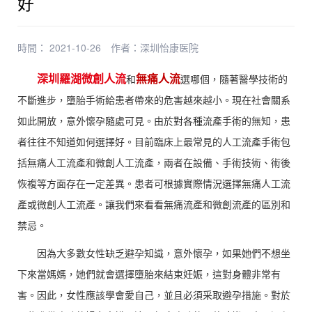
好
時間： 2021-10-26
作者：
深圳怡康医院
深圳羅湖微創人流
無痛人流
和
選哪個，隨著醫學技術的
不斷進步，墮胎手術給患者帶來的危害越來越小。現在社會關系
如此開放，意外懷孕隨處可見。由於對各種流產手術的無知，患
者往往不知道如何選擇好。目前臨床上最常見的人工流產手術包
括無痛人工流產和微創人工流產，兩者在設備、手術技術、術後
恢複等方面存在一定差異。患者可根據實際情況選擇無痛人工流
產或微創人工流產。讓我們來看看無痛流產和微創流產的區別和
禁忌。
因為大多數女性缺乏避孕知識，意外懷孕，如果她們不想坐
下來當媽媽，她們就會選擇墮胎來結束妊娠，這對身體非常有
害。因此，女性應該學會愛自己，並且必須采取避孕措施。對於