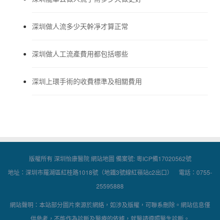
深圳做人流多少天幹凈才算正常
深圳做人工流產費用都包括哪些
深圳上環手術的收費標準及相關費用
版權所有 深圳怡康醫院
網站地圖
備案號:
粵ICP備17020562號
地址：深圳市羅湖區紅桂路1018號（地鐵3號線紅嶺站c2出口） 電話：0755-
25595888
網站聲明：本站部分圖片來源於網絡，如涉及版權，可聯系刪除。網站信息僅
供參考，不能作為診斷及醫療的依據，就醫請遵照醫生診斷。