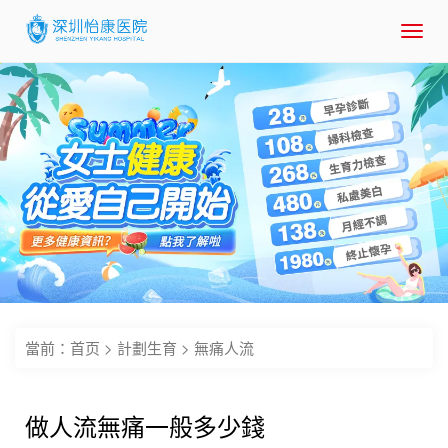
Toggl
navig
當前：
首页
>
計劃生育
>
無痛人流
做人流無痛一般多少錢