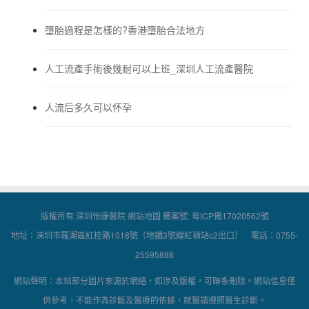
墮胎過程是怎樣的?香港墮胎合法地方
人工流產手術後幾耐可以上班_深圳人工流產醫院
人流后多久可以怀孕
版權所有 深圳怡康醫院
網站地圖
備案號:
粵ICP備17020562號
地址：深圳市羅湖區紅桂路1018號（地鐵3號線紅嶺站c2出口） 電話：0755-
25595888
網站聲明：本站部分圖片來源於網絡，如涉及版權，可聯系刪除。網站信息僅
供參考，不能作為診斷及醫療的依據，就醫請遵照醫生診斷。