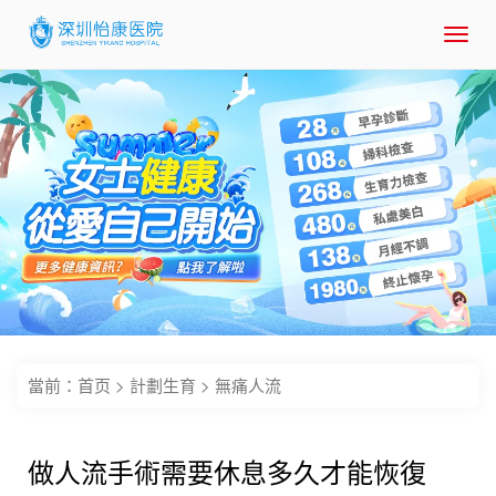
Toggl
navig
當前：
首页
>
計劃生育
>
無痛人流
做人流手術需要休息多久才能恢復