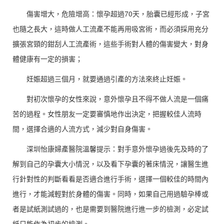
傷害增大，危險增高：懷孕超過70天，胎囊已經形成，子宮
也隨之長大，這時做人工流產不能再用吸宮術，而必須採用充分
擴張宮頸的鉗刮人工流產術，這些手術對人體的傷害變大，對身
體健康有一定的損害；
妊娠超過三個月，就要通過引產的方法來終止妊娠。
對初次懷孕的女性來說，意外懷孕且不得不做人流是一個痛
苦的過程。女性朋友一定要審慎地作出決定，把握較佳人流時
間，選擇合適的人流方式，減少對自身傷害。
深圳怡康婦產醫院溫馨提示：對手意外懷孕過後先及時的了
解到自己的孕囊大小情況，以及看下孕囊的著床情況，讓醫生進
行針對性的判斷看看是否適合進行手術，選擇一個較佳的時間內
進行，才能減輕對於身體的傷害。同時，如果自己用過驗孕棒或
者是試紙測試過的，也是需要到醫院進行進一步的檢測，必定試
紙只能作為初步的檢測。