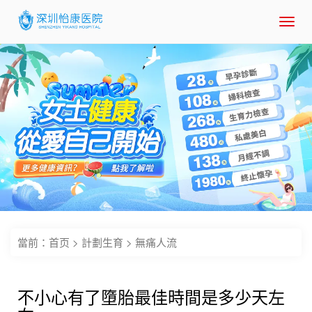
Toggl
navig
當前：
首页
>
計劃生育
>
無痛人流
不小心有了墮胎最佳時間是多少天左