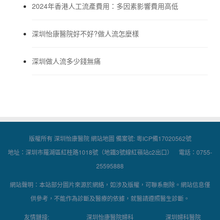
2024年香港人工流產費用：多因素影響費用高低
深圳怡康醫院好不好?做人流怎麼樣
深圳做人流多少錢無痛
版權所有 深圳怡康醫院
網站地圖
備案號:
粵ICP備17020562號
地址：深圳市羅湖區紅桂路1018號（地鐵3號線紅嶺站c2出口） 電話：0755-
25595888
網站聲明：本站部分圖片來源於網絡，如涉及版權，可聯系刪除。網站信息僅
供參考，不能作為診斷及醫療的依據，就醫請遵照醫生診斷。
友情鏈接:
深圳怡康醫院婦科
深圳婦科醫院