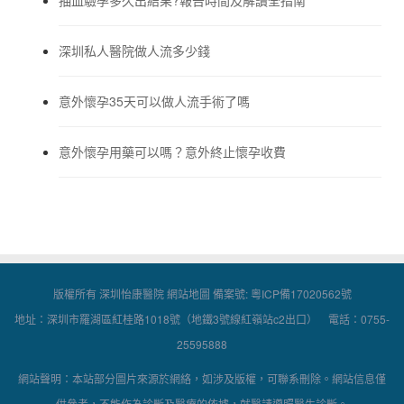
深圳私人醫院做人流多少錢
意外懷孕35天可以做人流手術了嗎
意外懷孕用藥可以嗎？意外終止懷孕收費
版權所有 深圳怡康醫院
網站地圖
備案號:
粵ICP備17020562號
地址：深圳市羅湖區紅桂路1018號（地鐵3號線紅嶺站c2出口） 電話：0755-
25595888
網站聲明：本站部分圖片來源於網絡，如涉及版權，可聯系刪除。網站信息僅
供參考，不能作為診斷及醫療的依據，就醫請遵照醫生診斷。