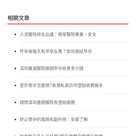
相關文章
人流醫院排名出爐：哪家醫院專業、安全
怀孕後幾天有早孕反應？如何測試早孕
深圳羅湖醫院做個早孕檢查多少錢
意外懷孕怎麼辦?香港私家診所墮胎收費幾多
請問深圳邊間醫院有墮胎服務
終止懷孕的風險和副作用：全面了解
抽血驗孕多久出結果?報告時間及解讀全指南