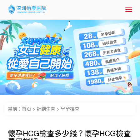
Toggl
navig
當前：
首页
>
計劃生育
>
早孕檢查
懷孕HCG檢查多少錢？懷孕HCG檢查