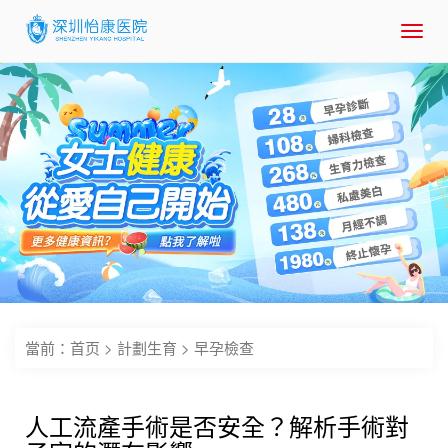
Toggl
navig
當前：
首页
>
計劃生育
>
早孕檢查
人工流產手術是否安全？解析手術對