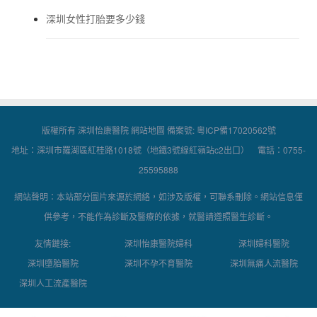
深圳女性打胎要多少錢
版權所有 深圳怡康醫院
網站地圖
備案號:
粵ICP備17020562號
地址：深圳市羅湖區紅桂路1018號（地鐵3號線紅嶺站c2出口） 電話：0755-
25595888
網站聲明：本站部分圖片來源於網絡，如涉及版權，可聯系刪除。網站信息僅
供參考，不能作為診斷及醫療的依據，就醫請遵照醫生診斷。
友情鏈接:
深圳怡康醫院婦科
深圳婦科醫院
深圳墮胎醫院
深圳不孕不育醫院
深圳無痛人流醫院
深圳人工流產醫院