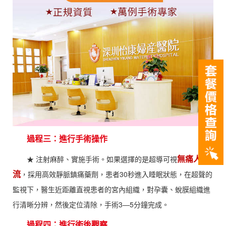
過程三：進行手術操作
無痛人
★ 注射麻醉、實施手術。如果選擇的是超導可視
流
，採用高效靜脈鎮痛藥劑，患者30秒進入睡眠狀態，在超聲的
監視下，醫生近距離直視患者的宮內組織，對孕囊、蛻膜組織進
行清晰分辨，然後定位清除，手術3—5分鐘完成。
過程四：進行術後觀察