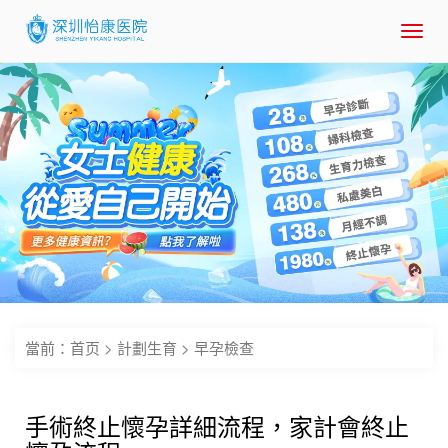
Toggl
navig
當前：
首页
>
計劃生育
>
早孕檢查
手術終止懷孕詳細流程，家計會終止