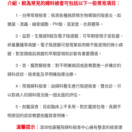
介紹，較為常見的婦科檢查可包括以下一些常見項目：
1、白帶常規檢查：檢測各種病原微生物導致的陰道炎、如
黴菌、滴蟲、線索細胞、PH值、清潔度、衣原體等。
2、盆腔、生殖道B超及電子陰道鏡：可早期發現子宮肌瘤、
卵巢囊腫等病變。電子陰道鏡可發現某些肉眼不能發現的微小病
變，對宮頸癌前病變的早期發現和診斷有重要價值。
3、宮、腹腔鏡檢查：對不明確病因或是需要進一步確診的
婦科症狀，檢查能及早明確指導治療。
4、常規婦科檢查：由婦科醫生進行陰道檢查、雙合診，可
以對病人的婦科情況做一個全面的評估。
5、剖腹探查：目前臨床上不多用，對於腹部包塊，長期不
明原因的症狀需要剖腹探查明確。
溫馨提示：
深圳怡康醫院婦科檢查中心擁有整潔的檢查環