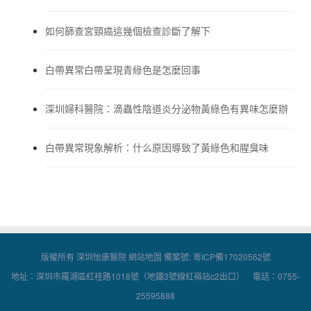
如何篩查宮頸癌這幾個檢查診斷了解下
白帶異常白帶呈現青綠色是怎麼回事
深圳婦科醫院：滴蟲性陰道炎分泌物黃綠色有異味怎麼辦
白帶異常現象解析：什么原因導致了黃綠色和腥臭味
版權所有 深圳怡康醫院
網站地圖
備案號:
粵ICP備17020562號
地址：深圳市羅湖區紅桂路1018號（地鐵3號線紅嶺站c2出口） 電話：0755-
25595888