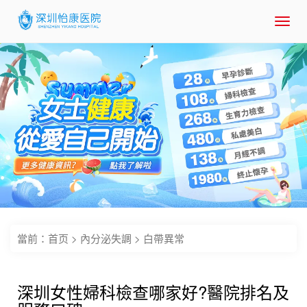
Toggl
navig
當前：
首页
>
內分泌失調
>
白帶異常
深圳女性婦科檢查哪家好?醫院排名及