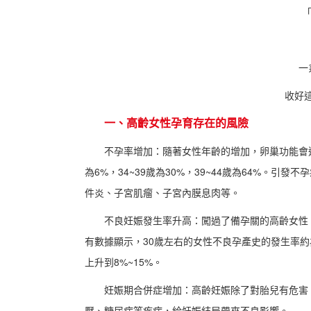
一
收好
一、高齡女性孕育存在的風險
不孕率增加：隨著女性年齡的增加，卵巢功能會逐
為6%，34~39歲為30%，39~44歲為64%。
件炎、子宮肌瘤、子宮內膜息肉等。
不良妊娠發生率升高：闖過了備孕關的高齡女性
有數據顯示，30歲左右的女性不良孕產史的發生率約為1
上升到8%~15%。
妊娠期合併症增加：高齡妊娠除了對胎兒有危害
壓、糖尿病等疾病，給妊娠結局帶來不良影響。