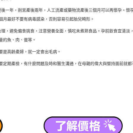
娩後一年，剖宮產後兩年，人工流產或藥物流產後三個月可以再懷孕。懷
個月最好不要有病毒感染，否則容易引起胎兒畸形。
合理，避免偏食挑食，注意營養全面，慎吃未煮熟食品。孕前飲食宜清淡
量的魚、肉、蛋等。
要是高齡產婦，就一定會出毛病。
要定期產檢，有什麼問題及時和醫生溝通，在母親的偉大與堅持面前就都