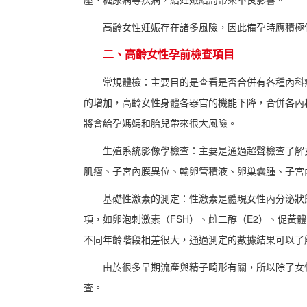
高齡女性妊娠存在諸多風險，因此備孕時應積極
二、高齡女性孕前檢查項目
常規體檢：主要目的是查看是否合併有各種內科
的增加，高齡女性身體各器官的機能下降，合併各內
將會給孕媽媽和胎兒帶來很大風險。
生殖系統影像學檢查：主要是通過超聲檢查了解
肌瘤、子宮內膜異位、輸卵管積液、卵巢囊腫、子宮
基礎性激素的測定：性激素是體現女性內分泌狀
項，如卵泡刺激素（FSH）、雌二醇（E2）、促黃體
不同年齡階段相差很大，通過測定的數據結果可以了
由於很多早期流產與精子畸形有關，所以除了女
查。