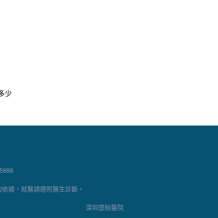
多少
888
的依據，就醫請遵照醫生診斷。
深圳墮胎醫院