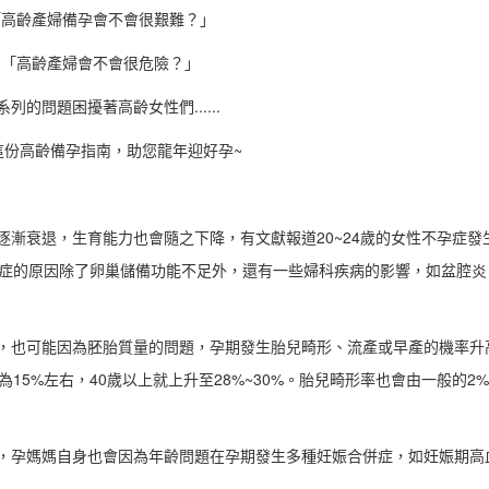
「高齡產婦備孕會不會很艱難？」
「高齡產婦會不會很危險？」
系列的問題困擾著高齡女性們......
這份高齡備孕指南，助您龍年迎好孕~
漸衰退，生育能力也會隨之下降，有文獻報道20~24歲的女性不孕症發
引發不孕症的原因除了卵巢儲備功能不足外，還有一些婦科疾病的影響，如盆腔
，也可能因為胚胎質量的問題，孕期發生胎兒畸形、流產或早產的機率升
5%左右，40歲以上就上升至28%~30%。胎兒畸形率也會由一般的2%
，孕媽媽自身也會因為年齡問題在孕期發生多種妊娠合併症，如妊娠期高