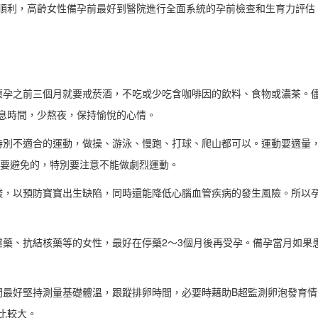
順利，高齡女性備孕前最好到醫院進行全面系統的孕前檢查和生育力評估
懷孕之前三個月就要戒菸酒，不吃或少吃含咖啡因的飲料、食物或濃茶。
息時間，少熬夜，保持愉悅的心情。
特別不適合的運動，做操、游泳、慢跑、打球、爬山都可以。運動要適量
是要避免的，特別要注意不能做劇烈運動。
酸，以預防寶寶出生缺陷，同時還能降低心腦血管疾病的發生風險。所以
慮藥、抗結核藥等的女性，最好在停藥2～3個月後再受孕。備孕當月如果
間最好堅持測量基礎體溫，跟蹤排卵時間，必要時藉助B超監測卵泡發育情
比較大。