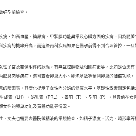
做好孕前檢查。
疾病，如高血壓、糖尿病、甲狀腺功能異常及心臟方面的疾病。因為隨著
科疾病的機率升高，而這些內科疾病如果在備孕前得不到合理管控，一旦
女性子宮及雙側附件的狀態，有無盆腔腫物及相關病史等，比如是否患有
內膜息肉等疾病，還可查看卵巢大小、卵泡基數等預測卵巢的儲備功能。
態的晴雨表，其變化提示了女性內分泌的健康水平。基礎性激素測定包括
生成素（LH）、泌乳素（PRL）、睪酮（T）、孕酮（P），其數值在女
解女性的卵巢功能及黃體功能等情況。
性，丈夫也需要去醫院做精液的常規檢查，如精子濃度、活力、畸形率等