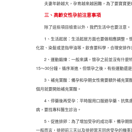
夫妻年齡越大，孕育越來越困難，為了要寶寶更
三、高齡女性孕前注意事項
除了這些項目檢查以外，我們生活中也要注意。
1、生活起居：生活起居方面也要做相應調整。
化妝、染髮或塗指甲油等。飲食要科學，合理安排作
2、運動鍛煉：一般來講，懷孕之前並沒有什麼
15～30分鐘，循序漸進。但懷孕之後，有些運動還
3、補充葉酸：備孕和孕期女性需要額外補充葉
個月就要開始補充葉酸。
4、停藥後再受孕：平時服用口服避孕藥、抗焦
病，要找專科醫生診治。
5、促進排卵：為了增加受孕的成功率，備孕期
一般而言，排卵前三天以及排卵當天同房受孕的機率