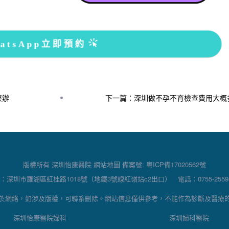
atsApp立即預約
麼辦
下一篇：深圳做不孕不育檢查費用大概
版權所有 深圳怡康醫院
網站地圖
備案號:
粵ICP備17020562號
：深圳市羅湖區紅桂路1018號（地鐵3號線紅嶺站c2出口） 電話：0755-25595
於網絡，如涉及版權，可聯系刪除。網站信息僅供參考，不能作為診斷及醫療
深圳怡康醫院婦科
深圳婦科醫院