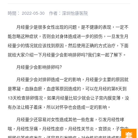
時間： 2022-05-30
作者：
深圳怡康医院
月经量少是很多女性出现的问题，是不健康的表现，一定不
能忽略这种症状，否则会对身体造成进一步的损伤，一旦发生月
经量少的情况就应该找到原因，然后使用正确的方式治疗，下面
就给大家介绍一下月经量少会影响排卵吗?我们来一起了解下。
月经量少会影响排卵吗?
月经量少会对排卵造成一定的影响，月经量少主要的原因就
是寒凝，血脉血瘀，血虚等原因造成的，可以在月经的第8天到
13天检查排卵情况，如果月经量比较少就会让子宫内膜变薄，没
有办法让精子着床，所以对怀孕也会造成一定的影响。
月经量少还容易对女性造成其他一些危害，引发月经性哮
喘，月经性牙痛，月经性皮疹，月经性关节炎，宫颈炎，子宫内
膜移位等疾病发生，还容易引发暗疮，对女性的皮肤造成影响，