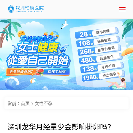
Toggl
navig
當前：
首页
>
女性不孕
深圳龙华月经量少会影响排卵吗?