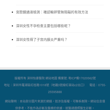
宮腔鏡通液檢測：確認輸卵管無阻礙的有效方法
深圳女性不孕检查主要包括哪些呢？
深圳女性得了子宫内膜炎严重吗？
版權所有 深圳怡康醫院
網站地圖
備案號:
粵ICP備17020562號
地址：深圳市羅湖區紅桂路1018號（地鐵3號線紅嶺站c2出口） 電話：0755-
25595888
網站聲明：本站部分圖片來源於網絡，如涉及版權，可聯系刪除。網站信息僅
供參考，不能作為診斷及醫療的依據，就醫請遵照醫生診斷。