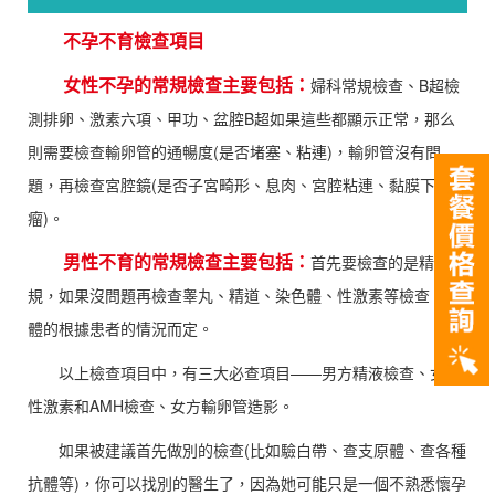
不孕不育檢查項目
女性不孕的常規檢查主要包括：
婦科常規檢查、B超檢
測排卵、激素六項、甲功、盆腔B超如果這些都顯示正常，那么
則需要檢查輸卵管的通暢度(是否堵塞、粘連)，輸卵管沒有問
題，再檢查宮腔鏡(是否子宮畸形、息肉、宮腔粘連、黏膜下肌
瘤)。
男性不育的常規檢查主要包括：
首先要檢查的是精液常
規，如果沒問題再檢查睾丸、精道、染色體、性激素等檢查，具
體的根據患者的情況而定。
以上檢查項目中，有三大必查項目——男方精液檢查、女方
性激素和AMH檢查、女方輸卵管造影。
如果被建議首先做別的檢查(比如驗白帶、查支原體、查各種
抗體等)，你可以找別的醫生了，因為她可能只是一個不熟悉懷孕