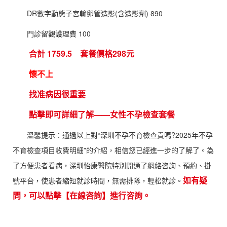
DR數字動態子宮輸卵管造影(含造影劑) 890
門診留觀護理費 100
合計 1759.5 套餐價格298元
懷不上
找准病因很重要
點擊即可詳細了解——女性不孕檢查套餐
溫馨提示：通過以上對“深圳不孕不育檢查貴嗎?2025年不孕
不育檢查項目收費明細”的介紹，相信您已經進一步的了解了。為
了方便患者看病，深圳怡康醫院特別開通了網絡咨詢、預約、掛
如有疑
號平台，使患者縮短就診時間，無需排隊，輕松就診。
問，可以點擊【在線咨詢】進行咨詢。