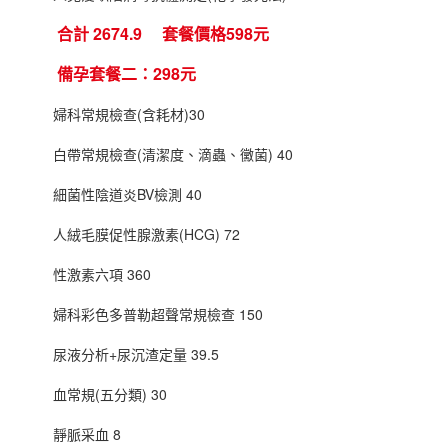
合計 2674.9 套餐價格598元
備孕套餐二：298元
婦科常規檢查(含耗材)30
白帶常規檢查(清潔度、滴蟲、黴菌) 40
細菌性陰道炎BV檢測 40
人絨毛膜促性腺激素(HCG) 72
性激素六項 360
婦科彩色多普勒超聲常規檢查 150
尿液分析+尿沉渣定量 39.5
血常規(五分類) 30
靜脈采血 8