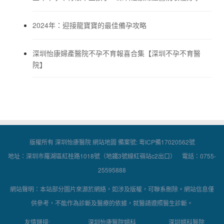
2024年：迎接龍寶寶的最佳備孕攻略
深圳怡康婦產醫院不孕不育報喜合集【深圳不孕不育醫
院】
版權所有 深圳怡康醫院
網站地圖
備案號:
粵ICP備17020562號
地址：深圳市羅湖區紅桂路1018號（地鐵3號線紅嶺站c2出口） 電話：0755-
25595888
網站聲明：本站部分圖片來源於網絡，如涉及版權，可聯系刪除。網站信息僅
供參考，不能作為診斷及醫療的依據，就醫請遵照醫生診斷。
友情鏈接:
深圳怡康醫院婦科
深圳婦科醫院