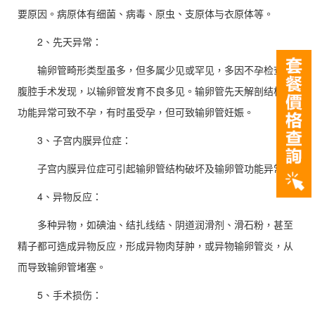
要原因。病原体有细菌、病毒、原虫、支原体与衣原体等。
2、先天异常：
输卵管畸形类型虽多，但多属少见或罕见，多因不孕检查、
腹腔手术发现，以输卵管发育不良多见。输卵管先天解剖结构与
功能异常可致不孕，有时虽受孕，但可致输卵管妊娠。
3、子宫内膜异位症：
子宫内膜异位症可引起输卵管结构破坏及输卵管功能异常。
4、异物反应：
多种异物，如碘油、结扎线结、阴道润滑剂、滑石粉，甚至
精子都可造成异物反应，形成异物肉芽肿，或异物输卵管炎，从
而导致输卵管堵塞。
5、手术损伤：