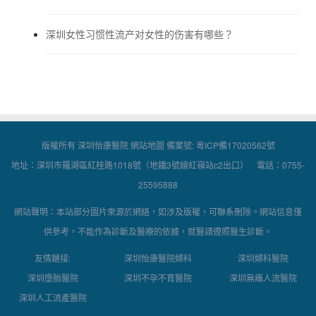
深圳女性习惯性流产对女性的伤害有哪些？
版權所有 深圳怡康醫院
網站地圖
備案號:
粵ICP備17020562號
地址：深圳市羅湖區紅桂路1018號（地鐵3號線紅嶺站c2出口） 電話：0755-
25595888
網站聲明：本站部分圖片來源於網絡，如涉及版權，可聯系刪除。網站信息僅
供參考，不能作為診斷及醫療的依據，就醫請遵照醫生診斷。
友情鏈接:
深圳怡康醫院婦科
深圳婦科醫院
深圳墮胎醫院
深圳不孕不育醫院
深圳無痛人流醫院
深圳人工流產醫院