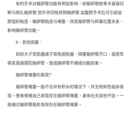
有的手术对输卵管功能有明显影响，如输卵管绝育术直接切
断与结扎输卵管;宫外孕切除双侧输卵管;盆腹腔手术后可引起盆
腔组织粘连，输卵管粘连与堵塞，改变输卵管与卵巢位置关系，
影响输卵管功能。
6、其他因素：
如较大子宫肌瘤或子宫角部肌瘤，阻塞输卵管开口，或恶性
病变直接侵犯输卵管，造成输卵管不通或功能损害。
输卵管堵塞的表现?
输卵管堵塞一般不合并有积水的情况下，并无特异性临床表
现。患者很难自己发现存在输卵管堵塞，身体也无其他不适。一
般通过输卵管造影发现存在输卵管堵塞。