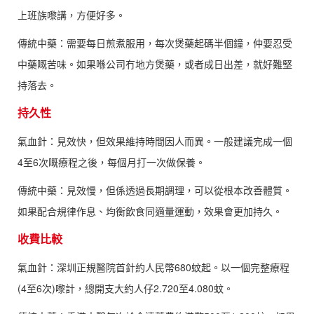
上班族嚟講，方便好多。
傳統中藥：需要每日煎煮服用，每次煲藥起碼半個鐘，仲要忍受
中藥嘅苦味。如果喺公司冇地方煲藥，或者成日出差，就好難堅
持落去。
持久性
氣血針：見效快，但效果維持時間因人而異。一般建議完成一個
4至6次嘅療程之後，每個月打一次做保養。
傳統中藥：見效慢，但係透過長期調理，可以從根本改善體質。
如果配合規律作息、均衡飲食同適量運動，效果會更加持久。
收費比較
氣血針：深圳正規醫院首針約人民幣680蚊起。以一個完整療程
(4至6次)嚟計，總開支大約人仔2.720至4.080蚊。