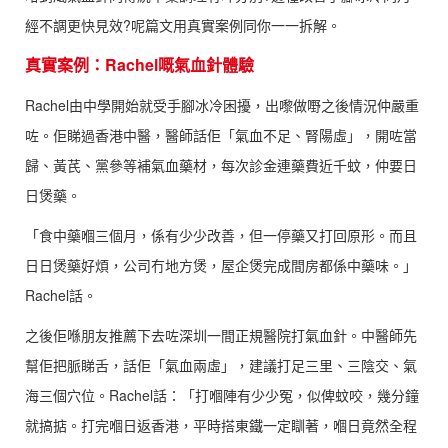
經不調更快見效?呢篇文用真實案例同你一一拆解。
真實案例：Rachel嘅氣血針體驗
Rachel由中學開始就受手腳冰冷困擾，出嚟做嘢之後情況仲嚴重
咗。佢睇過香港中醫，醫師話佢「氣血不足、腎陽虛」，開咗當
歸、黃芪、黨參等補氣血藥材，每次診金連藥費近千蚊，仲要日
日煲藥。
「食中藥嗰三個月，係有少少改善，但一停藥又打回原形。而且
日日煲藥好煩，公司冇地方煲，屋企煲完成間房都係中藥味。」
Rachel話。
之後佢喺朋友推薦下去咗深圳一間正規醫院打氣血針。中醫師先
幫佢把脈睇舌，話佢「氣血兩虛」，建議打足三里、三陰交、氣
海三個穴位。Rachel話：「打嗰陣有少少冤，似俾蚊咬，幾分鐘
就搞掂。打完嗰日返香港，平時搭東鐵一定瞓著，嗰日竟然全程