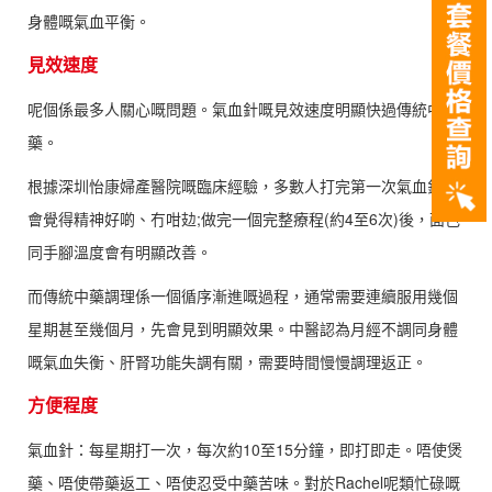
身體嘅氣血平衡。
見效速度
呢個係最多人關心嘅問題。氣血針嘅見效速度明顯快過傳統中
藥。
根據深圳怡康婦產醫院嘅臨床經驗，多數人打完第一次氣血針就
會覺得精神好啲、冇咁攰;做完一個完整療程(約4至6次)後，面色
同手腳溫度會有明顯改善。
而傳統中藥調理係一個循序漸進嘅過程，通常需要連續服用幾個
星期甚至幾個月，先會見到明顯效果。中醫認為月經不調同身體
嘅氣血失衡、肝腎功能失調有關，需要時間慢慢調理返正。
方便程度
氣血針：每星期打一次，每次約10至15分鐘，即打即走。唔使煲
藥、唔使帶藥返工、唔使忍受中藥苦味。對於Rachel呢類忙碌嘅