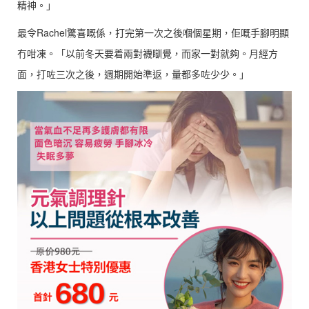
精神。」
最令Rachel驚喜嘅係，打完第一次之後嗰個星期，佢嘅手腳明顯
冇咁凍。「以前冬天要着兩對襪瞓覺，而家一對就夠。月經方
面，打咗三次之後，週期開始準返，量都多咗少少。」