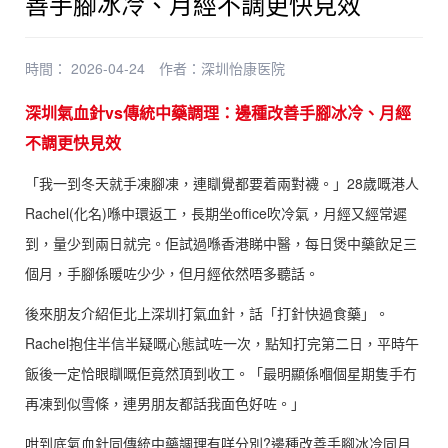
善手腳冰冷、月經不調更快見效
時間： 2026-04-24
作者：
深圳怡康医院
深圳氣血針vs傳統中藥調理：邊種改善手腳冰冷、月經
不調更快見效
「我一到冬天就手凍腳凍，連瞓覺都要着兩對襪。」28歲嘅港人
Rachel(化名)喺中環返工，長期坐office吹冷氣，月經又經常遲
到，量少到兩日就完。佢試過喺香港睇中醫，每日煲中藥飲足三
個月，手腳係暖咗少少，但月經依然唔多聽話。
後來朋友介紹佢北上深圳打氣血針，話「打針快過食藥」。
Rachel抱住半信半疑嘅心態試咗一次，點知打完第二日，平時午
飯後一定恰眼瞓嘅佢竟然頂到收工。「最明顯係嗰個星期隻手冇
再凍到似雪條，連男朋友都話我面色好咗。」
咁到底氣血針同傳統中藥調理有咩分別?邊種改善手腳冰冷同月