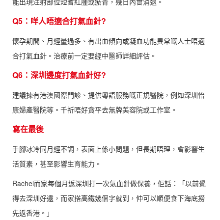
能出現注射部位短暫紅腫或瘀青，幾日內會消退。
Q5：咩人唔適合打氣血針?
懷孕期間、月經量過多、有出血傾向或凝血功能異常嘅人士唔適
合打氣血針。治療前一定要經中醫師詳細評估。
Q6：深圳邊度打氣血針好?
建議揀有港澳國際門診、提供粵語服務嘅正規醫院，例如深圳怡
康婦產醫院等。千祈唔好貪平去無牌美容院或工作室。
寫在最後
手腳冰冷同月經不調，表面上係小問題，但長期唔理，會影響生
活質素，甚至影響生育能力。
Rachel而家每個月返深圳打一次氣血針做保養，佢話：「以前覺
得去深圳好遠，而家搭高鐵幾個字就到，仲可以順便食下海底撈
先返香港。」