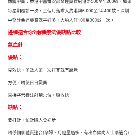
傳統中藥：香港中醫每次診金連藥費約港幣500至1.200蚊，如果
每星期覆診一次，三個月落嚟大約港幣6.000至14.400蚊。深圳
中醫診金連藥費就平好多，大約人仔100至300蚊一次。
邊種適合你?兩種療法優缺點比較
氣血針
優點：
見效快，多數人第一次打完就有感覺
方便，唔使日日煲藥
直接將營養注射到穴位，吸收快
缺點：
要打針，怕針嘅人會卻步
唔係個個體質適合(孕婦、月經量過多、有出血傾向人士唔適合)