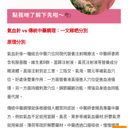
氣血針 vs 傳統中藥調理：一文睇晒分別
原理分別
氣血針係一種結合中醫穴位同現代營養注射嘅療法。中醫師會將
含有胺基酸、維生素B群、當歸注射液、黃芪注射液等營養成分
嘅液體，直接注射到足三里、三陰交、氣海、關元等補氣血穴
位。好處係雙重作用：一方面營養液直接進入穴位促進血液循
環，另一方面持續刺激穴位，調節臟腑功能，增強自身造血同能
量代謝。
傳統中藥調理就係根據個人體質同症狀，中醫師會開具專屬中藥
方，例如氣血不足就用當歸、黃芪、黨參等補氣血藥材;肝鬱氣滯
就用柴胡、薄荷等疏肝解鬱藥材。中藥透過口服吸收，慢慢調理