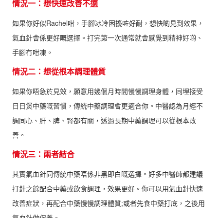
情況一：想快速改善不適
如果你好似Rachel咁，手腳冰冷困擾咗好耐，想快啲見到效果，
氣血針會係更好嘅選擇。打完第一次通常就會感覺到精神好啲、
手腳冇咁凍。
情況二：想從根本調理體質
如果你唔急於見效，願意用幾個月時間慢慢調理身體，同埋接受
日日煲中藥嘅習慣，傳統中藥調理會更適合你。中醫認為月經不
調同心、肝、脾、腎都有關，透過長期中藥調理可以從根本改
善。
情況三：兩者結合
其實氣血針同傳統中藥唔係非黑即白嘅選擇。好多中醫師都建議
打針之餘配合中藥或飲食調理，效果更好。你可以用氣血針快速
改善症狀，再配合中藥慢慢調理體質;或者先食中藥打底，之後用
氣血針做保養。