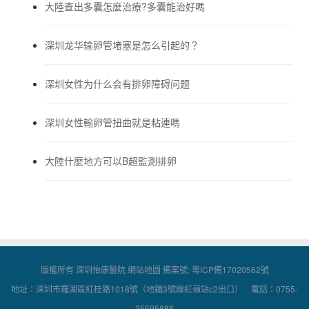
大陸查出多囊怎麼治療?多囊能治好嗎
深圳龙华输卵管堵塞是怎么引起的？
深圳女性为什么会有排卵障碍问题
深圳女性輸卵管扭曲就是粘連嗎
大陸什麼地方可以B超監測排卵
版權所有 深圳怡康醫院
網站地圖
備案號:
粵ICP備17020562號
地址：深圳市羅湖區紅桂路1018號（地鐵3號線紅嶺站c2出口） 電話：0755-
25595888