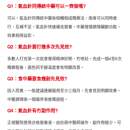
Q1：氣血針同傳統中藥可以一齊做嗎?
可以。氣血針同傳統中藥係相輔相成嘅療法，兩者可以同時進
行，互補不足。氣血針快速補充營養，中藥慢慢調理臟腑功能，
效果相得益彰。
Q2：氣血針要打幾多次先見效?
多數人打完第一次就會覺得精神好啲、冇咁攰。完成一個4至6次
嘅療程後，面色同手腳溫度會有明顯改善。
Q3：食中藥要食幾耐先見效?
因人而異，一般建議連續服用至少三個月，先會見到明顯效果。
中醫調理係一個循序漸進嘅過程。
Q4：氣血針有冇副作用?
正規醫院使用合格營養液，由註冊中醫師操作，副作用極少。可