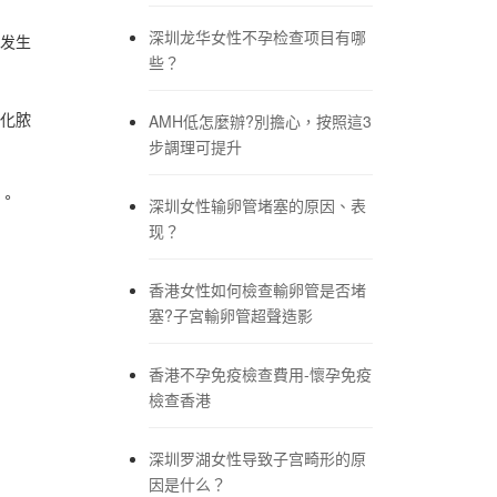
深圳龙华女性不孕检查项目有哪
发生
些？
化脓
AMH低怎麼辦?別擔心，按照這3
步調理可提升
。
深圳女性输卵管堵塞的原因、表
现？
香港女性如何檢查輸卵管是否堵
塞?子宮輸卵管超聲造影
香港不孕免疫檢查費用-懷孕免疫
檢查香港
深圳罗湖女性导致子宫畸形的原
因是什么？