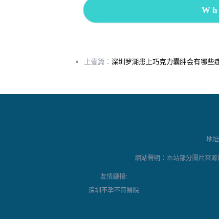
Wh
上壹篇：
深圳罗湖患上巧克力囊肿会有哪些症
地址
網站聲明：本站部分圖片來源
友情鏈接:
深圳不孕不育醫院