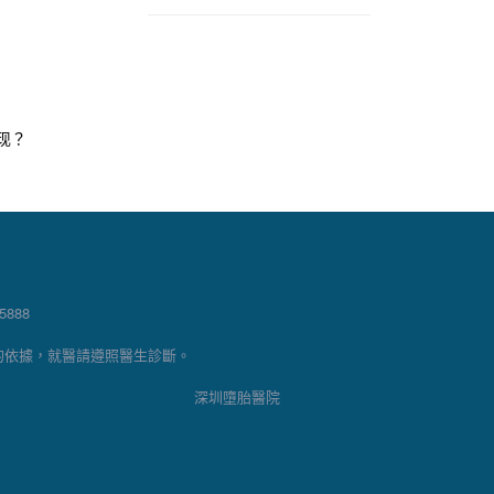
现？
888
的依據，就醫請遵照醫生診斷。
深圳墮胎醫院