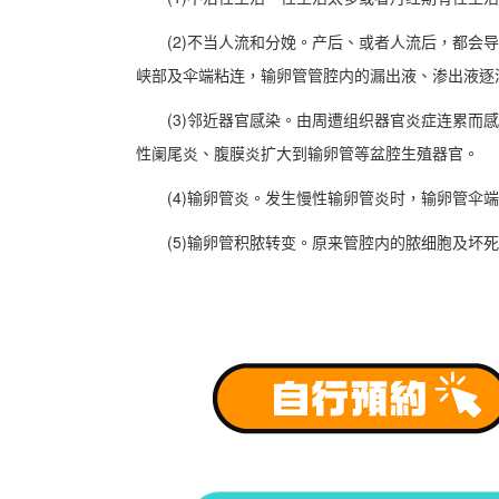
(2)不当人流和分娩。产后、或者人流后，都会导
峡部及伞端粘连，输卵管管腔内的漏出液、渗出液逐
(3)邻近器官感染。由周遭组织器官炎症连累而感
性阑尾炎、腹膜炎扩大到输卵管等盆腔生殖器官。
(4)输卵管炎。发生慢性输卵管炎时，输卵管伞端
(5)输卵管积脓转变。原来管腔内的脓细胞及坏死