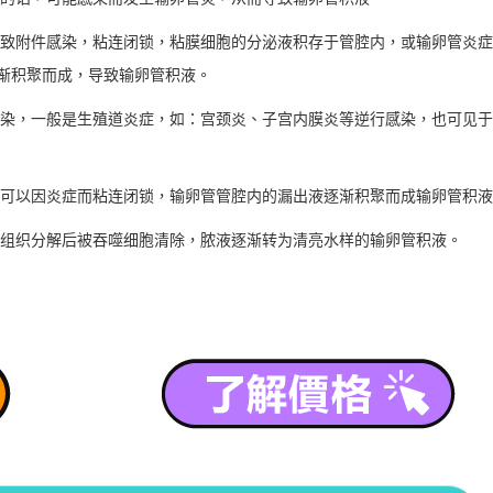
致附件感染，粘连闭锁，粘膜细胞的分泌液积存于管腔内，或输卵管炎症
渐积聚而成，导致输卵管积液。
染，一般是生殖道炎症，如：宫颈炎、子宫内膜炎等逆行感染，也可见于
可以因炎症而粘连闭锁，输卵管管腔内的漏出液逐渐积聚而成输卵管积液
组织分解后被吞噬细胞清除，脓液逐渐转为清亮水样的输卵管积液。