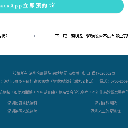
atsApp立即預約
状?
下一篇：深圳龙华卵泡发育不良有哪些表
版權所有 深圳怡康醫院
網站地圖
備案號:
粵ICP備17020562號
：深圳市羅湖區紅桂路1018號（地鐵3號線紅嶺站c2出口） 電話：0755-25595
於網絡，如涉及版權，可聯系刪除。網站信息僅供參考，不能作為診斷及醫療
深圳怡康醫院婦科
深圳婦科醫院
深圳無痛人流醫院
深圳人工流產醫院