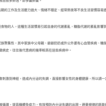
長出很多卵泡，即多囊卵巢。
長期的工作及生活壓力過大、情緒不穩定、經常熬夜等不良生活習慣容易
量食物的人，這種生活習慣易引起自身的代謝紊亂，糖脂代謝的紊亂影響
家族聚集性，其中家族中父母親、爺爺奶奶或外公外婆有心血管疾病、糖
徵病史，往往後代患病的幾率較高在這些疾病中。
會刺激到神經，造成內分泌的失調，直接影響女性的身體健康，所以請一
液循環，提高機體免疫力，有效預防內分泌失調的出現。適量規律的耗能