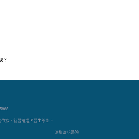
现？
888
的依據，就醫請遵照醫生診斷。
深圳墮胎醫院