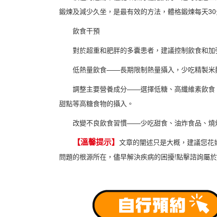
鍛煉及減少久坐，是最有效的方法，體格鍛煉每天30
飲食干預
對於超重和肥胖的多囊患者，建議控制飲食和加
低熱量飲食——長期限制熱量攝入，少吃精製米
調整主要營養成分——選擇低糖、高纖維素飲食
甜點等高糖食物的攝入。
改變不良飲食習慣——少吃甜食、油炸食品、燒
【溫馨提示】
文章的闡述只是大概，建議您花
問題的根源所在，儘早解決疾病的困擾!點擊諮詢屬於