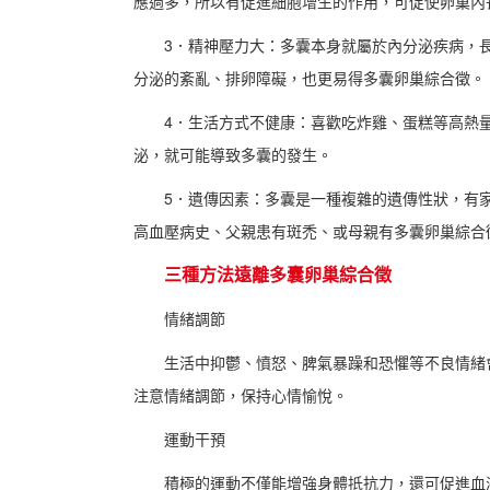
應過多，所以有促進細胞增生的作用，可促使卵巢內
3．精神壓力大：多囊本身就屬於內分泌疾病，
分泌的紊亂、排卵障礙，也更易得多囊卵巢綜合徵。
4．生活方式不健康：喜歡吃炸雞、蛋糕等高熱
泌，就可能導致多囊的發生。
5．遺傳因素：多囊是一種複雜的遺傳性狀，有
高血壓病史、父親患有斑禿、或母親有多囊卵巢綜合
三種方法遠離多囊卵巢綜合徵
情緒調節
生活中抑鬱、憤怒、脾氣暴躁和恐懼等不良情緒
注意情緒調節，保持心情愉悅。
運動干預
積極的運動不僅能增強身體抵抗力，還可促進血