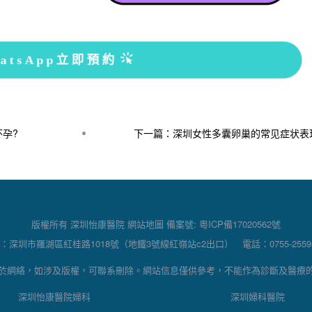
atsApp立即預約
孕?
下一篇：深圳女性多囊卵巢的常见症状表
版權所有 深圳怡康醫院
網站地圖
備案號:
粵ICP備17020562號
：深圳市羅湖區紅桂路1018號（地鐵3號線紅嶺站c2出口） 電話：0755-25595
於網絡，如涉及版權，可聯系刪除。網站信息僅供參考，不能作為診斷及醫療
深圳怡康醫院婦科
深圳婦科醫院