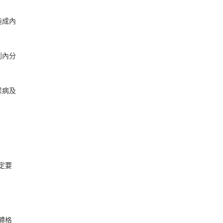
造成內
到內分
尿病及
定要
體格