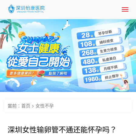
Toggl
navig
當前：
首页
>
女性不孕
深圳女性输卵管不通还能怀孕吗？