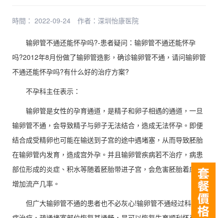
時間： 2022-09-24
作者：
深圳怡康医院
输卵管不通还能怀孕吗?-患者疑问：输卵管不通还能怀孕
吗?2012年8月份做了输卵管造影，确诊输卵管不通，请问输卵管
不通还能怀孕吗?有什么好的治疗方案?
不孕科主任表示：
输卵管是女性的孕育通道，是精子和卵子相遇的通道，一旦
输卵管不通，会导致精子与卵子无法结合，造成无法怀孕。即便
结合成受精卵也可能在输送到子宫的途中遇堵塞，从而导致胚胎
在输卵管内发育，造成宫外孕。并且输卵管疾病若不治疗，病患
部位形成的炎症、积水等随着胚胎带进子宫，会危害胚胎着床，
增加流产几率。
但广大输卵管不通的患者也不必灰心!输卵管不通经过科学对
症治疗，疏通堵塞部位恢复其通畅，是可以恢复生育顺利怀孕