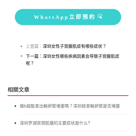
WhatsApp立即預約
上壹篇：
深圳女性子宫腺肌症有哪些症状？
下一篇：深圳女性哪些疾病因素会导致子宫腺肌症
呢？
相關文章
做b超能查出輸卵管堵塞嗎？深圳檢查輸卵管是否堵塞
深圳罗湖宫颈肌瘤的主要症状是什么?