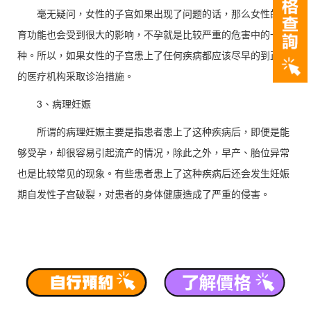
毫无疑问，女性的子宫如果出现了问题的话，那么女性的生
育功能也会受到很大的影响，不孕就是比较严重的危害中的一
种。所以，如果女性的子宫患上了任何疾病都应该尽早的到正规
的医疗机构采取诊治措施。
3、病理妊娠
所谓的病理妊娠主要是指患者患上了这种疾病后，即便是能
够受孕，却很容易引起流产的情况，除此之外，早产、胎位异常
也是比较常见的现象。有些患者患上了这种疾病后还会发生妊娠
期自发性子宫破裂，对患者的身体健康造成了严重的侵害。