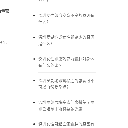
素量较
深圳女性卵泡发育不良的原因有
什么?
深圳罗湖造成女性卵巢炎的原因
容易
是什么?
深圳女性卵巢巧克力囊肿对身体
有什么危害？
深圳罗湖输卵管粘连的患者可不
可以自然受孕呢?
深圳輸卵管堵塞去什麼醫院？輸
卵管堵塞手術費要多少錢
深圳女性引起宫颈囊肿的原因有