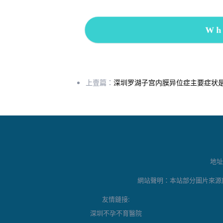
Wh
上壹篇：
深圳罗湖子宫内膜异位症主要症状
地址
網站聲明：本站部分圖片來源
友情鏈接:
深圳不孕不育醫院