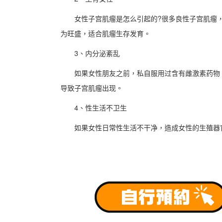
女性子宫肌瘤是怎么引起的?很多良性子宫肌瘤，
为旺盛，适合肌瘤生存发育。
3、内分泌紊乱
如果女性朋友之前，私自服用过含有雌激素药物，
导致子宫肌瘤出现。
4、性生活不卫生
如果女性日常性生活不干净，造成女性的生殖器官