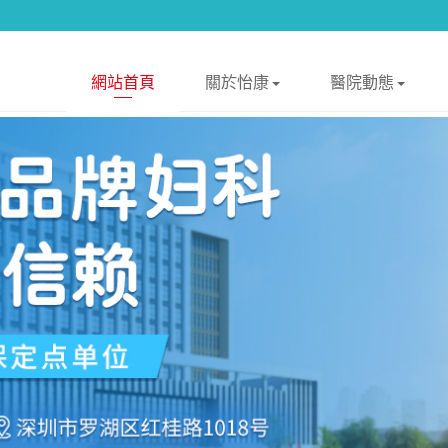
網站首頁
關於怡康
醫院動態