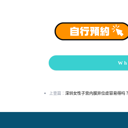
Wh
上壹篇：
深圳女性子宫内膜异位症容易得吗