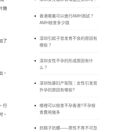
片随
香港哪裏可以進行AMH測試？
AMH檢查多少錢
深圳引起子宫发育不良的原因有
加了
哪些？
深圳女性不孕的形成原因有什
么？
出，
深圳怡康妇产医院：女性引发宫
外孕的原因有哪些?
，行
哪裡可以檢查不孕香港?不孕檢
查費用幾多
时，
抗精子抗體——男性不育不可忽