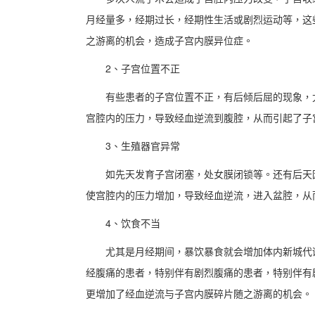
月经量多，经期过长，经期性生活或剧烈运动等，这
之游离的机会，造成子宫内膜异位症。
2、子宫位置不正
有些患者的子宫位置不正，有后倾后屈的现象，尤
宫腔内的压力，导致经血逆流到腹腔，从而引起了子
3、生殖器官异常
如先天发育子宫闭塞，处女膜闭锁等。还有后天因
使宫腔内的压力增加，导致经血逆流，进入盆腔，从
4、饮食不当
尤其是月经期间，暴饮暴食就会增加体内新城代谢
经腹痛的患者，特别伴有剧烈腹痛的患者，特别伴有
更增加了经血逆流与子宫内膜碎片随之游离的机会。