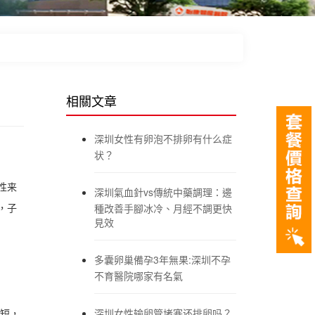
相關文章
深圳女性有卵泡不排卵有什么症
状？
性来
深圳氣血針vs傳統中藥調理：邊
，子
種改善手腳冰冷、月經不調更快
見效
多囊卵巢備孕3年無果:深圳不孕
不育醫院哪家有名氣
短，
深圳女性输卵管堵塞还排卵吗？