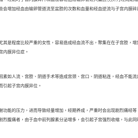
些会增加经血由输卵管道流至盆腔的次数和血量和经血逆流与子宫内膜碎
其是程度比较严重的女性，容易造成经血流不出，聚集在在子宫腔，增
宫内膜异位症。
素如人流、宫腔、阴道手术等造成宫颈、宫口、阴道粘连，经血不能流
而引起子宫内膜异位。
功能的压力，进而导致经量增加，经期养成，严重时会出现剧烈痛经等
剧烈腹痛者，由于血中前列腺素分泌增多，会引起子宫强烈收缩，与此同