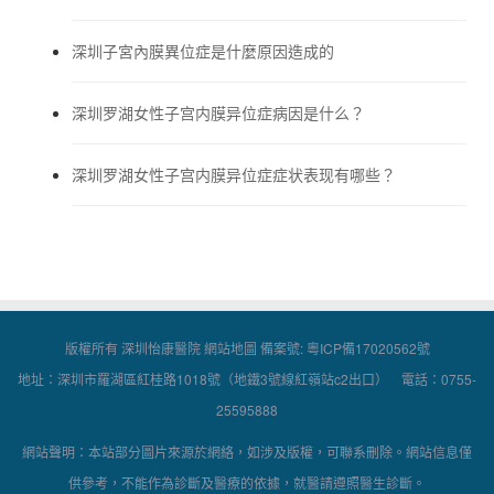
深圳子宮內膜異位症是什麼原因造成的
深圳罗湖女性子宫内膜异位症病因是什么？
深圳罗湖女性子宫内膜异位症症状表现有哪些？
版權所有 深圳怡康醫院
網站地圖
備案號:
粵ICP備17020562號
地址：深圳市羅湖區紅桂路1018號（地鐵3號線紅嶺站c2出口） 電話：0755-
25595888
網站聲明：本站部分圖片來源於網絡，如涉及版權，可聯系刪除。網站信息僅
供參考，不能作為診斷及醫療的依據，就醫請遵照醫生診斷。