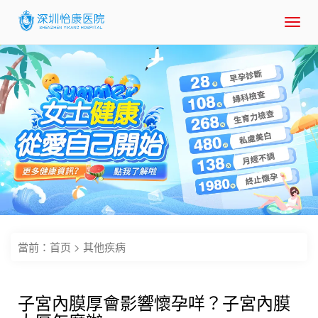
Toggl
navig
當前：
首页
>
其他疾病
子宮內膜厚會影響懷孕咩？子宮內膜