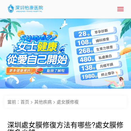
Toggl
navig
當前：
首页
>
其他疾病
>
處女膜修複
深圳處女膜修復方法有哪些?處女膜修