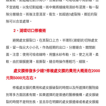
不宜過粗，以免切割組織，術中需將縫線用濕紗布浸潤，每一裂
隙分層縫合，術後注意清潔、衛生，如超過3處裂隙，鄰近的裂
隙可以合並處理。
2、湖堤切口修複術
避開處女膜裂口，在其裂口上方，半環形(湖堤狀)切除處女
膜，留一指尖大小小孔，作為經期的出口，分層縫合、關閉創
面。注意：使用可吸收線時，用鹽水紗布勒、拉，使之光滑、柔
軟，由於瓣膜脆薄、易撕裂，縫合時操作應輕巧、細致。
處女膜修復多少錢?修複處女膜的費用大概是在2000
元到5000元左右。
修複處女膜的費用和處女膜破裂的時間以及所選擇的醫院級
別等多方面因素有關。如果選擇的是普通的醫療機構，處女膜破
裂的時間不是特別長，並且存在明顯的處女膜邊緣或者處女膜瘢