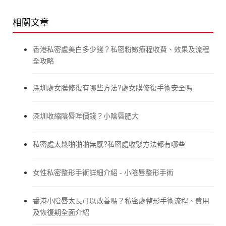
相關文章
香港私密處美白多少錢？私密粉嫩療程收費、效果及流程
全攻略
深圳處女膜修復有哪些方法?處女膜修復手術安全嗎
深圳收縮陰唇咩價錢？小陰唇肥大
私密處太鬆啪啪啪無感?私密處收緊方法都有哪些
女性私密整形手術詳細介紹 - 小陰唇整形手術
香港小陰唇太長可以改善嗎？私密處整形手術流程、費用
及恢復期全面介紹