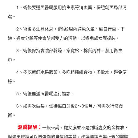
1、術後要遵照醫囑服用抗生素等消炎藥，保證創面局部清
潔。
2、術後多注意休息，術後2周內避免久坐、騎自行車、下
蹲、過度分腿等使會陰部受力的活動，以避免處女膜複裂。
3、術後保持會陰部幹燥，穿寬松、棉質內褲，禁用衛生
巾。
4、多吃新鮮水果蔬菜，多吃粗纖維食物，多飲水，避免便
秘。
5、術後要遵照醫囑進行複診。
6、如再次破裂，需待傷口愈後2～3個月方可再次行修複
術。
溫馨提醒：
一般來說，處女膜並不是判斷處女的金標准，
但如果修複可以增強你的自信和美麗，建議選擇專業正規的醫院