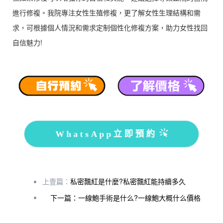
進行修複。我院專注女性生殖修複，更了解女性生理結構和需
求，可根據個人情況和需求定制個性化修複方案，助力女性找回
自信魅力!
WhatsApp立即預約
上壹篇：
私密飄紅是什麼?私密飄紅能持續多久
下一篇：一線鮑手術是什么?一線鮑大概什么價格