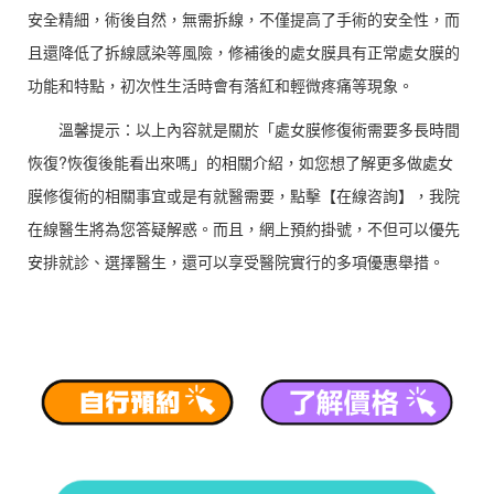
安全精細，術後自然，無需拆線，不僅提高了手術的安全性，而
且還降低了拆線感染等風險，修補後的處女膜具有正常處女膜的
功能和特點，初次性生活時會有落紅和輕微疼痛等現象。
溫馨提示：以上內容就是關於「處女膜修復術需要多長時間
恢復?恢復後能看出來嗎」的相關介紹，如您想了解更多做處女
膜修復術的相關事宜或是有就醫需要，點擊【在線咨詢】，我院
在線醫生將為您答疑解惑。而且，網上預約掛號，不但可以優先
安排就診、選擇醫生，還可以享受醫院實行的多項優惠舉措。