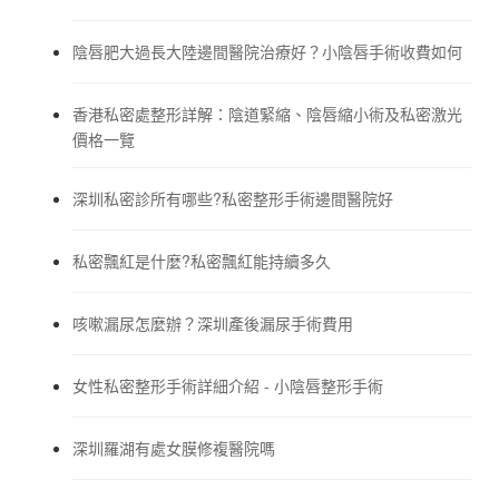
陰唇肥大過長大陸邊間醫院治療好？小陰唇手術收費如何
香港私密處整形詳解：陰道緊縮、陰唇縮小術及私密激光
價格一覽
深圳私密診所有哪些?私密整形手術邊間醫院好
私密飄紅是什麼?私密飄紅能持續多久
咳嗽漏尿怎麼辦？深圳產後漏尿手術費用
女性私密整形手術詳細介紹 - 小陰唇整形手術
深圳羅湖有處女膜修複醫院嗎