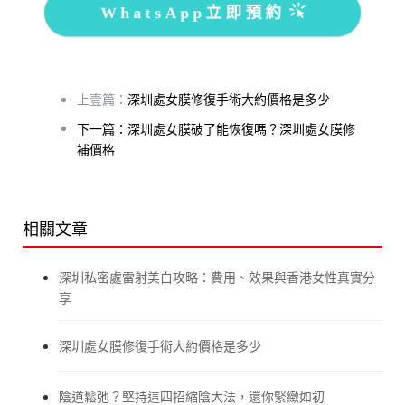
WhatsApp立即預約
上壹篇：
深圳處女膜修復手術大約價格是多少
下一篇：深圳處女膜破了能恢復嗎？深圳處女膜修
補價格
相關文章
深圳私密處雷射美白攻略：費用、效果與香港女性真實分
享
深圳處女膜修復手術大約價格是多少
陰道鬆弛？堅持這四招縮陰大法，還你緊緻如初