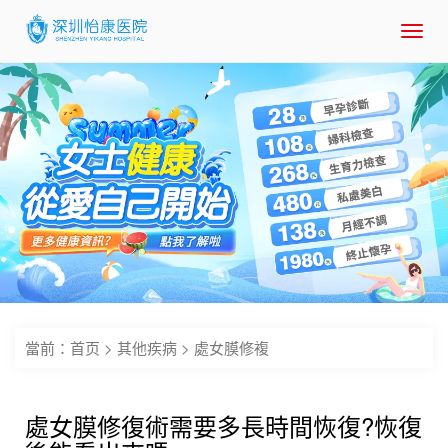
Toggl
navig
當前：
首页
>
其他疾病
>
處女膜修複
處女膜修復術需要多長時間恢復?恢復