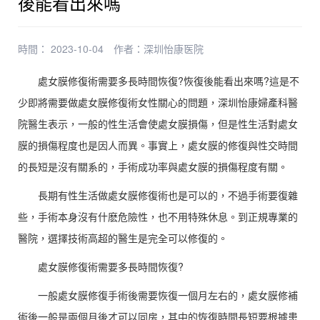
後能看出來嗎
時間： 2023-10-04
作者：
深圳怡康医院
處女膜修復術需要多長時間恢復?恢復後能看出來嗎?這是不
少即將需要做處女膜修復術女性關心的問題，深圳怡康婦產科醫
院醫生表示，一般的性生活會使處女膜損傷，但是性生活對處女
膜的損傷程度也是因人而異。事實上，處女膜的修復與性交時間
的長短是沒有關系的，手術成功率與處女膜的損傷程度有關。
長期有性生活做處女膜修復術也是可以的，不過手術要復雜
些，手術本身沒有什麽危險性，也不用特殊休息。到正規專業的
醫院，選擇技術高超的醫生是完全可以修復的。
處女膜修復術需要多長時間恢復?
一般處女膜修復手術後需要恢復一個月左右的，處女膜修補
術後一般是兩個月後才可以同房，其中的恢復時間長短要根據患