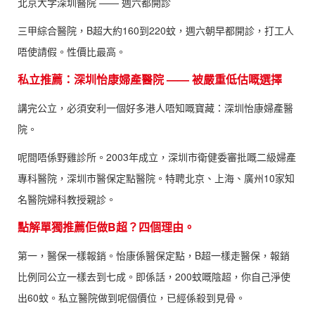
北京大学深圳醫院 —— 週六都開診
三甲綜合醫院，B超大約160到220蚊，週六朝早都開診，打工人
唔使請假。性價比最高。
私立推薦：深圳怡康婦產醫院 —— 被嚴重低估嘅選擇
講完公立，必須安利一個好多港人唔知嘅寶藏：深圳怡康婦產醫
院。
呢間唔係野雞診所。2003年成立，深圳市衛健委審批嘅二級婦產
專科醫院，深圳市醫保定點醫院。特聘北京、上海、廣州10家知
名醫院婦科教授親診。
點解單獨推薦佢做B超？四個理由。
第一，醫保一樣報銷。怡康係醫保定點，B超一樣走醫保，報銷
比例同公立一樣去到七成。即係話，200蚊嘅陰超，你自己淨使
出60蚊。私立醫院做到呢個價位，已經係殺到見骨。