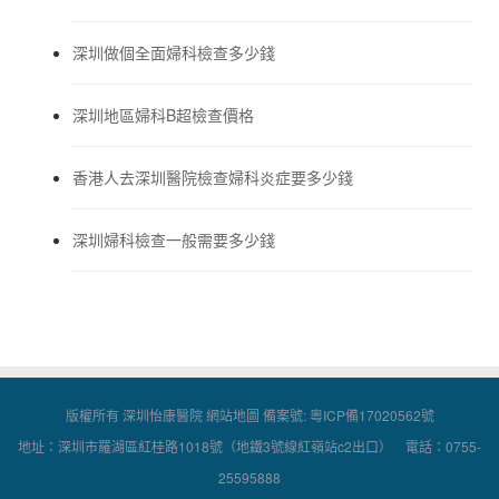
深圳做個全面婦科檢查多少錢
深圳地區婦科B超檢查價格
香港人去深圳醫院檢查婦科炎症要多少錢
深圳婦科檢查一般需要多少錢
版權所有 深圳怡康醫院
網站地圖
備案號:
粵ICP備17020562號
地址：深圳市羅湖區紅桂路1018號（地鐵3號線紅嶺站c2出口） 電話：0755-
25595888