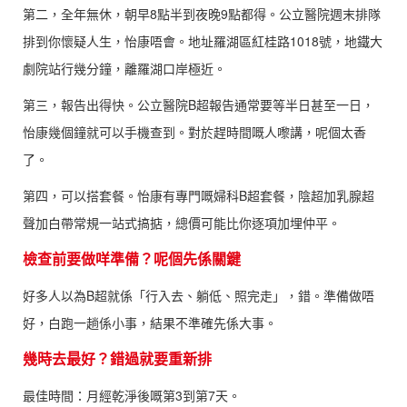
第二，全年無休，朝早8點半到夜晚9點都得。公立醫院週末排隊
排到你懷疑人生，怡康唔會。地址羅湖區紅桂路1018號，地鐵大
劇院站行幾分鐘，離羅湖口岸極近。
第三，報告出得快。公立醫院B超報告通常要等半日甚至一日，
怡康幾個鐘就可以手機查到。對於趕時間嘅人嚟講，呢個太香
了。
第四，可以搭套餐。怡康有專門嘅婦科B超套餐，陰超加乳腺超
聲加白帶常規一站式搞掂，總價可能比你逐項加埋仲平。
檢查前要做咩準備？呢個先係關鍵
好多人以為B超就係「行入去、躺低、照完走」，錯。準備做唔
好，白跑一趟係小事，結果不準確先係大事。
幾時去最好？錯過就要重新排
最佳時間：月經乾淨後嘅第3到第7天。