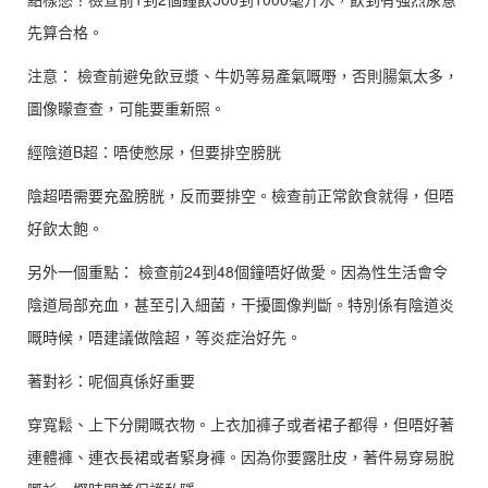
先算合格。
注意： 檢查前避免飲豆漿、牛奶等易產氣嘅嘢，否則腸氣太多，
圖像矇查查，可能要重新照。
經陰道B超：唔使憋尿，但要排空膀胱
陰超唔需要充盈膀胱，反而要排空。檢查前正常飲食就得，但唔
好飲太飽。
另外一個重點： 檢查前24到48個鐘唔好做愛。因為性生活會令
陰道局部充血，甚至引入細菌，干擾圖像判斷。特別係有陰道炎
嘅時候，唔建議做陰超，等炎症治好先。
著對衫：呢個真係好重要
穿寬鬆、上下分開嘅衣物。上衣加褲子或者裙子都得，但唔好著
連體褲、連衣長裙或者緊身褲。因為你要露肚皮，著件易穿易脫