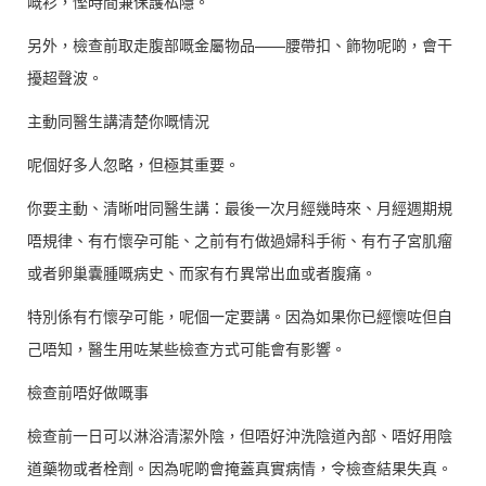
嘅衫，慳時間兼保護私隱。
另外，檢查前取走腹部嘅金屬物品——腰帶扣、飾物呢啲，會干
擾超聲波。
主動同醫生講清楚你嘅情況
呢個好多人忽略，但極其重要。
你要主動、清晰咁同醫生講：最後一次月經幾時來、月經週期規
唔規律、有冇懷孕可能、之前有冇做過婦科手術、有冇子宮肌瘤
或者卵巢囊腫嘅病史、而家有冇異常出血或者腹痛。
特別係有冇懷孕可能，呢個一定要講。因為如果你已經懷咗但自
己唔知，醫生用咗某些檢查方式可能會有影響。
檢查前唔好做嘅事
檢查前一日可以淋浴清潔外陰，但唔好沖洗陰道內部、唔好用陰
道藥物或者栓劑。因為呢啲會掩蓋真實病情，令檢查結果失真。