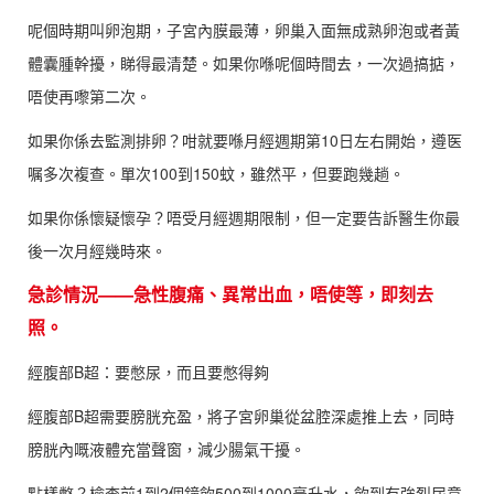
呢個時期叫卵泡期，子宮內膜最薄，卵巢入面無成熟卵泡或者黃
體囊腫幹擾，睇得最清楚。如果你喺呢個時間去，一次過搞掂，
唔使再嚟第二次。
如果你係去監測排卵？咁就要喺月經週期第10日左右開始，遵医
嘱多次複查。單次100到150蚊，雖然平，但要跑幾趟。
如果你係懷疑懷孕？唔受月經週期限制，但一定要告訴醫生你最
後一次月經幾時來。
急診情況——急性腹痛、異常出血，唔使等，即刻去
照。
經腹部B超：要憋尿，而且要憋得夠
經腹部B超需要膀胱充盈，將子宮卵巢從盆腔深處推上去，同時
膀胱內嘅液體充當聲窗，減少腸氣干擾。
點樣憋？檢查前1到2個鐘飲500到1000毫升水，飲到有強烈尿意