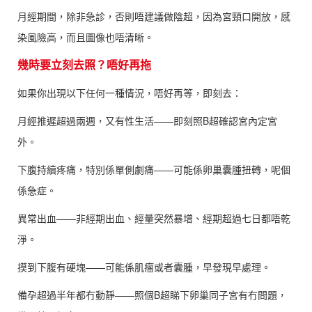
月經期間，除非急診，否則唔建議做陰超，因為宮頸口開放，感
染風險高，而且圖像也唔清晰。
幾時要立刻去照？唔好再拖
如果你出現以下任何一種情況，唔好再等，即刻去：
月經推遲超過兩週，又有性生活——即刻照B超確認宮內定宮
外。
下腹持續疼痛，特別係單側劇痛——可能係卵巢囊腫扭轉，呢個
係急症。
異常出血——非經期出血、經量突然暴增、經期超過七日都唔乾
淨。
摸到下腹有硬塊——可能係肌瘤或者囊腫，早發現早處理。
備孕超過半年都冇動靜——照個B超睇下卵巢同子宮有冇問題，