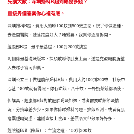
先講大數：深圳婦科B超到底幾多錢？
直接畀個答案你心裡有底。
深圳婦科B超，費用大約喺100蚊到500蚊之間，視乎你做邊種、
去邊間醫院。聽落跨度好大？唔緊要，我幫你逐層拆開。
經腹部B超：最平最基礎，100到200蚊搞掂
呢個係最基礎嘅版本，探頭放喺你肚皮上面，透過充盈嘅膀胱望
入去睇子宮同卵巢。
深圳公立三甲做經腹部婦科B超，費用大約100到200蚊。社康中
心甚至80蚊就有得照。你冇睇錯，八十蚊，一杯奶茶錢都唔使。
但講真，經腹部B超對於肥胖啲嘅姐妹、或者需要睇細節嘅情
況，分辨率差少少。如果你係睇婦科問題、排卵監測、或者有肌
瘤囊腫嘅疑慮，建議直接上陰超，差價唔大但效果好好多。
經陰道B超（陰超）：主流之選，150到300蚊