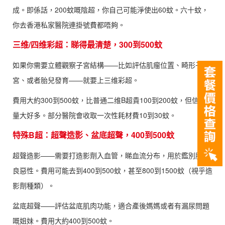
成。即係話，200蚊嘅陰超，你自己可能淨使出60蚊。六十蚊，
你去香港私家醫院連掛號費都唔夠。
三维/四维彩超：睇得最清楚，300到500蚊
如果你需要立體觀察子宮結構——比如評估肌瘤位置、畸形子
宮、或者胎兒發育——就要上三维彩超。
費用大約300到500蚊，比普通二维B超貴100到200蚊，但信息
量大好多。部分醫院會收取一次性耗材費10到30蚊。
特殊B超：超聲造影、盆底超聲，400到500蚊
超聲造影——需要打造影劑入血管，睇血流分布，用於鑑別腫瘤
良惡性。費用可能去到400到500蚊，甚至800到1500蚊（視乎造
影劑種類）。
盆底超聲——評估盆底肌肉功能，適合產後媽媽或者有漏尿問題
嘅姐妹。費用大約400到500蚊。