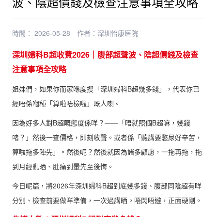
波、陰超價錢及檢查注意事項全攻略
時間： 2026-05-28
作者：
深圳怡康医院
深圳婦科B超收費2026｜腹部超聲波、陰超價錢及檢查
注意事項全攻略
姐妹們，如果你而家喺度搜「深圳婦科B超幾多錢」，代表你已
經唔係嗰種「算啦唔檢啦」嘅人喇。
因為好多人對B超嘅態度係咩？——「唔就照個B超嘛，幾錢
啫？」然後一查價格，即刻收聲。或者係「聽講要憋尿好辛苦，
算啦拖多陣先」。然後呢？然後就因為諸多顧慮，一拖再拖，拖
到月經亂晒、肚痛到暈先至後悔。
今日呢篇，將2026年深圳婦科B超到底幾多錢、腹部同陰超有咩
分別、檢查前要做咩準備，一次過講晒。唔閃唔避，正面硬剛。