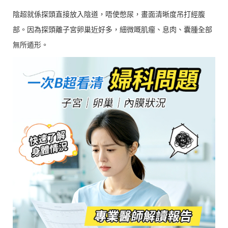
陰超就係探頭直接放入陰道，唔使憋尿，畫面清晰度吊打經腹
部。因為探頭離子宮卵巢近好多，細微嘅肌瘤、息肉、囊腫全部
無所遁形。