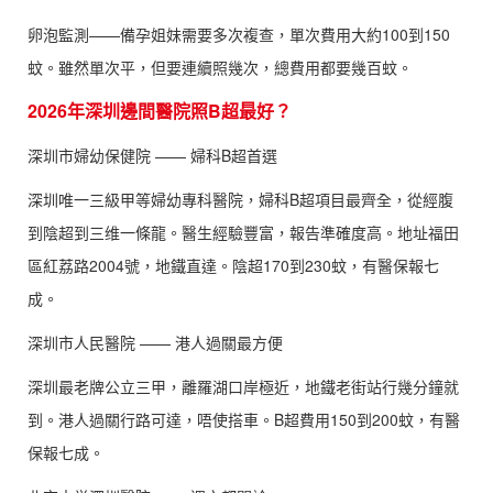
卵泡監測——備孕姐妹需要多次複查，單次費用大約100到150
蚊。雖然單次平，但要連續照幾次，總費用都要幾百蚊。
2026年深圳邊間醫院照B超最好？
深圳市婦幼保健院 —— 婦科B超首選
深圳唯一三級甲等婦幼專科醫院，婦科B超項目最齊全，從經腹
到陰超到三维一條龍。醫生經驗豐富，報告準確度高。地址福田
區紅荔路2004號，地鐵直達。陰超170到230蚊，有醫保報七
成。
深圳市人民醫院 —— 港人過關最方便
深圳最老牌公立三甲，離羅湖口岸極近，地鐵老街站行幾分鐘就
到。港人過關行路可達，唔使搭車。B超費用150到200蚊，有醫
保報七成。