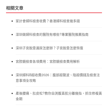
相關文章
家計會婦科檢查收費？香港婦科檢查幾多錢
深圳做婦科檢查的醫院有哪些?專業醫院推薦指南
深圳子宮脫垂漏尿怎麼辦？子宮脫垂怎麼恢復
宮腔鏡檢查各項費用：宮腔鏡檢查費用解析
深圳婦科B超收費2026｜腹部超聲波、陰超價錢及檢查注
意事項全攻略
產後腰痛、肚皮松?教你自測腹直肌分離幾指，抓住修複黃
金期