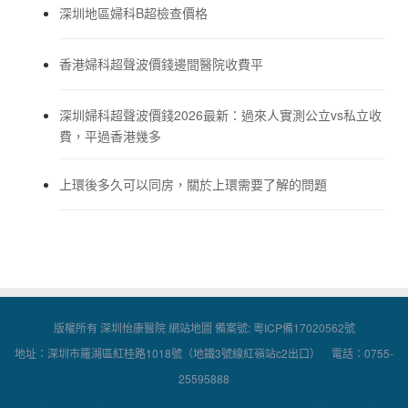
深圳地區婦科B超檢查價格
香港婦科超聲波價錢邊間醫院收費平
深圳婦科超聲波價錢2026最新：過來人實測公立vs私立收
費，平過香港幾多
上環後多久可以同房，關於上環需要了解的問題
版權所有 深圳怡康醫院
網站地圖
備案號:
粵ICP備17020562號
地址：深圳市羅湖區紅桂路1018號（地鐵3號線紅嶺站c2出口） 電話：0755-
25595888