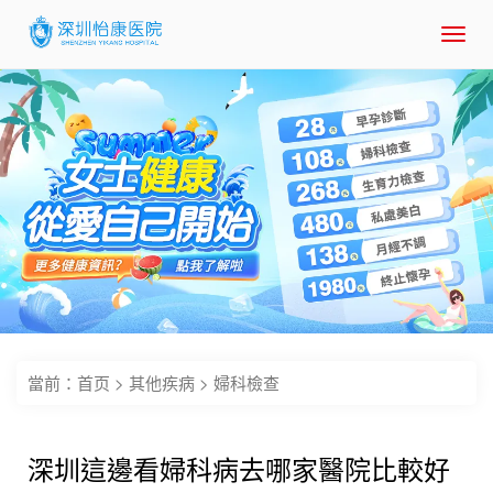
Toggl
navig
當前：
首页
>
其他疾病
>
婦科檢查
深圳這邊看婦科病去哪家醫院比較好