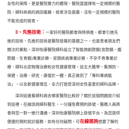
全性的保障，更是醫院實力的體現。醫院當選擇有一定規模的醫
院，婦科疾病的病因複雜，檢查涉及面廣，沒有一定規模的醫院
不能完成的檢查。
3、先進技術：
一家好的醫院都會與時俱進，都會引進先
進的技術，先進的技術是醫院發展的基礎之一，也是患者朋友們
關注的重點。深圳怡康醫院婦科設立了智能微創腔鏡(宮腔鏡、腹
腔鏡、生育鏡)專業診療、宮頸疾病專業診療、不孕不育專業診
療、婦科炎症物理治療和女性健康管理。這五大醫學，集預防、
保健、治療、研究、康復於一體，真正做到了「專科專病能
治」，以全新健康理念，全力打造受深圳女性喜愛的婦科品牌。
深圳這邊看婦科病去哪家醫院比較好？關於這個問題就介紹
到這裡，在線諮詢婦科醫生，一分鐘免費預約掛號，醫務人員將
會與您一對一進行溝通。深圳怡康醫院網上掛號平台，為您提供
在線諮詢
便捷的預約就診服務，如有任何疑問，可
想要了解的