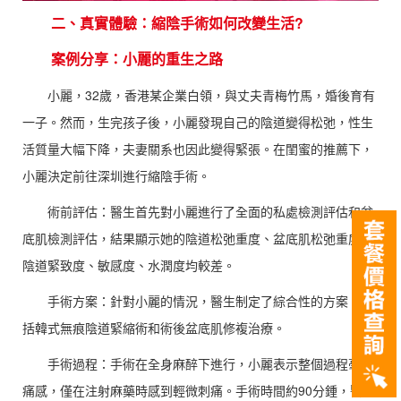
二、真實體驗：縮陰手術如何改變生活?
案例分享：小麗的重生之路
小麗，32歲，香港某企業白領，與丈夫青梅竹馬，婚後育有
一子。然而，生完孩子後，小麗發現自己的陰道變得松弛，性生
活質量大幅下降，夫妻關系也因此變得緊張。在閨蜜的推薦下，
小麗決定前往深圳進行縮陰手術。
術前評估：醫生首先對小麗進行了全面的私處檢測評估和盆
底肌檢測評估，結果顯示她的陰道松弛重度、盆底肌松弛重度，
陰道緊致度、敏感度、水潤度均較差。
手術方案：針對小麗的情況，醫生制定了綜合性的方案，包
括韓式無痕陰道緊縮術和術後盆底肌修複治療。
手術過程：手術在全身麻醉下進行，小麗表示整個過程毫無
痛感，僅在注射麻藥時感到輕微刺痛。手術時間約90分鍾，醫生