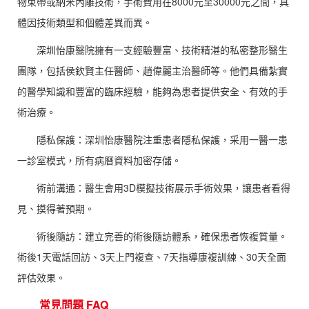
物束帶或納米內雕技術，手術費用在8000元至30000元之間，具
體因技術類型和個體差異而異。
深圳怡康醫院擁有一支經驗豐富、技術精湛的私密整形醫生
團隊，包括侯欽賢主任醫師、趙偉麗主治醫師等。他們具備紮實
的醫學知識和豐富的臨床經驗，能夠為患者提供安全、有效的手
術治療。
隱私保護：深圳怡康醫院注重患者隱私保護，采用一醫一患
一診室模式，所有病曆資料加密存儲。
術前溝通：醫生會用3D模擬技術展示手術效果，讓患者看得
見、摸得著預期。
術後隨訪：建立完善的術後隨訪體系，確保患者恢複質量。
術後1天電話回訪、3天上門複查、7天指導康複訓練、30天全面
評估效果。
常見問題 FAQ