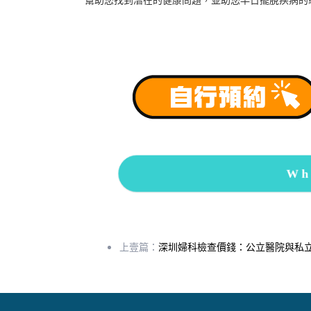
Wh
上壹篇：
深圳婦科檢查價錢：公立醫院與私