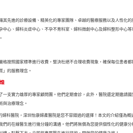
藉其先進的診療設備、精英化的專家團隊、卓越的醫療服務以及人性化的
孕中心、婦科炎症中心、不孕不育科室、婦科微創中心及婦科整形中心等
。
嚴格按照國家標準進行收費，堅決杜絕不合理收費現象，確保每位患者都
質」的服務理念。
煌
了一支實力雄厚的專家顧問團。他們定期會診，此外，醫院還定期邀請國
術與治療理念。
的婦科醫院，深圳怡康婦產醫院是您不容錯過的選擇！本文的介紹僅為概
我們的在線醫生進行幾分鐘的溝通。他們將無償為您提供個性化的健康分
糾纏。點擊下方，立即與專屬醫生進行諮詢，開啟您的健康之旅！