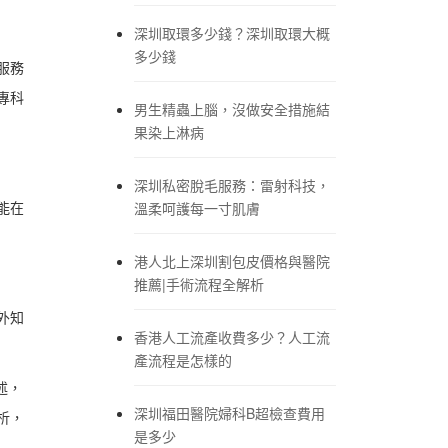
深圳取環多少錢？深圳取環大概
多少錢
服務
專科
男生精蟲上腦，沒做安全措施結
果染上淋病
深圳私密脫毛服務：雷射科技，
能在
溫柔呵護每一寸肌膚
港人北上深圳割包皮價格與醫院
推薦|手術流程全解析
外知
香港人工流產收費多少？人工流
產流程是怎樣的
述，
深圳福田醫院婦科B超檢查費用
析，
是多少