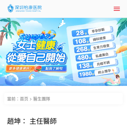
Toggl
navig
當前：
首页
>
醫生團隊
趙坤： 主任醫師