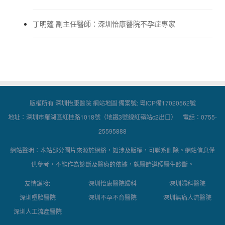
丁明蓬 副主任醫師：深圳怡康醫院不孕症專家
版權所有 深圳怡康醫院
網站地圖
備案號:
粵ICP備17020562號
地址：深圳市羅湖區紅桂路1018號（地鐵3號線紅嶺站c2出口） 電話：0755-
25595888
網站聲明：本站部分圖片來源於網絡，如涉及版權，可聯系刪除。網站信息僅
供參考，不能作為診斷及醫療的依據，就醫請遵照醫生診斷。
友情鏈接:
深圳怡康醫院婦科
深圳婦科醫院
深圳墮胎醫院
深圳不孕不育醫院
深圳無痛人流醫院
深圳人工流產醫院