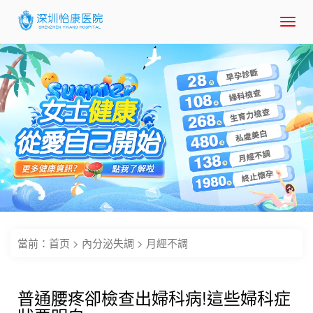
Toggl
navig
當前：
首页
>
內分泌失調
>
月經不調
普通腰疼卻檢查出婦科病!這些婦科症