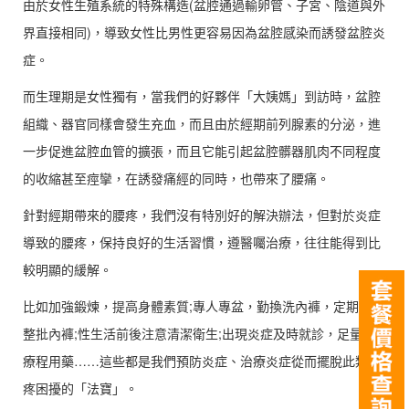
由於女性生殖系統的特殊構造(盆腔通過輸卵管、子宮、陰道與外
界直接相同)，導致女性比男性更容易因為盆腔感染而誘發盆腔炎
症。
而生理期是女性獨有，當我們的好夥伴「大姨媽」到訪時，盆腔
組織、器官同樣會發生充血，而且由於經期前列腺素的分泌，進
一步促進盆腔血管的擴張，而且它能引起盆腔髒器肌肉不同程度
的收縮甚至痙攣，在誘發痛經的同時，也帶來了腰痛。
針對經期帶來的腰疼，我們沒有特別好的解決辦法，但對於炎症
導致的腰疼，保持良好的生活習慣，遵醫囑治療，往往能得到比
較明顯的緩解。
比如加強鍛煉，提高身體素質;專人專盆，勤換洗內褲，定期更換
整批內褲;性生活前後注意清潔衛生;出現炎症及時就診，足量足
療程用藥……這些都是我們預防炎症、治療炎症從而擺脫此類腰
疼困擾的「法寶」。