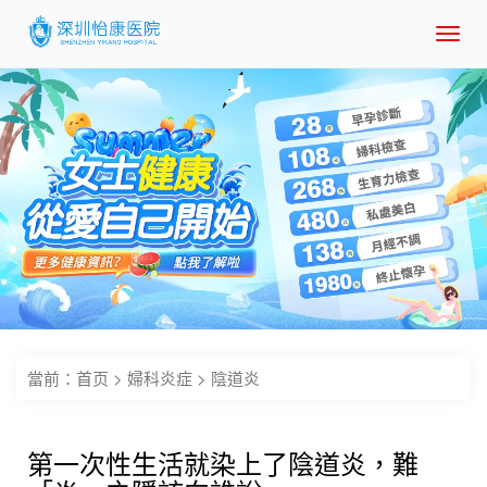
Toggl
navig
當前：
首页
>
婦科炎症
>
陰道炎
第一次性生活就染上了陰道炎，難