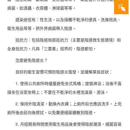
病菌，如滴蟲、衣原體、淋球菌等等。
感染途徑有：性生活，以及接觸不乾淨的便具、洗滌用具、
衛生用品等等，把外界病菌帶入陰道。
抵抗力：包括陰道局部抵抗力（主要是陰道微生態環境）和
全身抵抗力。凡與「三要素」搭界的，陰道都怕。
怎麼避免陰道炎？
良好的衛生習慣可預防陰道炎復發，並緩解某些症狀：
1. 使用公共廁所時儘量避免坐式馬桶；提倡淋浴；浴後不直
接坐在浴室坐椅上；不要在不乾淨的水裡泡溫泉、游泳。
2. 保持外陰清潔，勤換內衣褲；上廁所前也應該洗手，上完
廁所後由前向後擦拭，以免糞便細菌擴散到陰道。
3. 月經期長時間使用衛生用品後會使得陰部潮濕，細菌容易