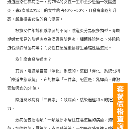
殖道感染性疾病之一，約75%的女性一生中至少患過一次陰道
炎，患2次或2次以上的女性約占40%～50%，且發病率逐年升
高，嚴重損害女性的身心健康。
根據女性年齡和感染源的不同，陰道炎分為很多類型。育齡
期婦女常見的陰道炎症為滴蟲性陰道炎、細菌性陰道炎、外陰陰
道假絲酵母菌病等；而女性在絕經後易發生萎縮性陰道炎。
為什麼會發陰道炎？
其實，陰道是自帶「淨化」系統的。這個「淨化」系統也稱
「陰道生態系統」，它的標準「三件套」配置是：乳桿菌、雌激
素和適宜的pH值。
陰道炎致病有「三要素」：致病菌、感染途徑和人的抵抗
力。
致病菌包括兩類：一類是原本居住在陰道里的病菌，如黴
菌、加德納菌、厭氧菌、支原體等等；一類是從外界進入陰道的