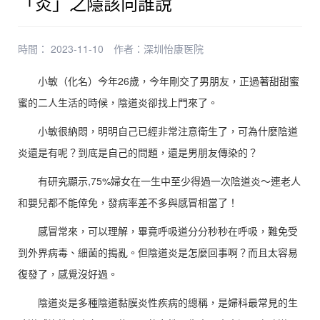
「炎」之隱該向誰說
時間： 2023-11-10
作者：
深圳怡康医院
小敏（化名）今年26歲，今年剛交了男朋友，正過著甜甜蜜
蜜的二人生活的時候，陰道炎卻找上門來了。
小敏很納悶，明明自己已經非常注意衛生了，可為什麼陰道
炎還是有呢？到底是自己的問題，還是男朋友傳染的？
有研究顯示,75%婦女在一生中至少得過一次陰道炎～連老人
和嬰兒都不能倖免，發病率差不多與感冒相當了！
感冒常來，可以理解，畢竟呼吸道分分秒秒在呼吸，難免受
到外界病毒、細菌的搗亂。但陰道炎是怎麼回事啊？而且太容易
復發了，感覺沒好過。
陰道炎是多種陰道黏膜炎性疾病的總稱，是婦科最常見的生