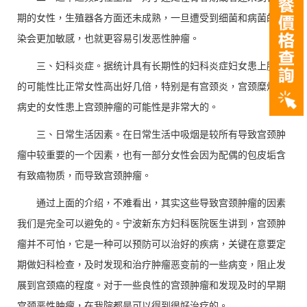
期的女性，生殖器各方面还未成熟，一旦遭受到细菌和病菌的感
染会更加敏感，也就更容易引发恶性肿瘤。
三、妇科炎症。据统计具有长期性的妇科炎症妇女患上肿瘤
的可能性比正常女性高出好几倍，特别是有宫颈炎，宫颈糜烂等
病史的女性患上宫颈肿瘤的可能性是非常大的。
三、日常生活因素。在日常生活中吸烟是较所有导致宫颈肿
瘤中较重要的一个因素，也有一部分女性会因为配偶的包皮垢含
有致癌物质，而导致宫颈肿瘤。
通过上面的介绍，不难看出，其实这些导致宫颈肿瘤的因素
我们是完全可以避免的。宁波新东方妇科医院医生讲到，宫颈肿
瘤并不可怕，它是一种可以预防可以治好的疾病，关键在意要定
期做妇科检查，及时发现和治疗肿瘤恶变前的一些病变，阻止发
展到宫颈癌的程度。对于一些良性的宫颈肿瘤和发现及时的早期
宫颈恶性肿瘤，在我院都是可以得到很好治疗的。