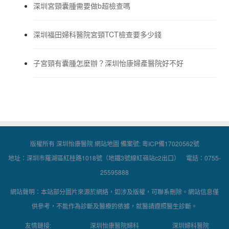
深圳宮頸囊腫需要做b超檢查嗎
深圳福田婦科醫院宮頸TCT檢查要多少錢
子宮頸有囊腫怎麼辦？深圳怡康婦產醫院好不好
版權所有 深圳怡康醫院
網站地圖
備案號:
粵ICP備17020562號
地址：深圳市羅湖區紅桂路1018號（地鐵3號線紅嶺站c2出口） 電話：0755-
25595888
網站聲明：本站部分圖片來源於網絡，如涉及版權，可聯系刪除。網站信息僅
供參考，不能作為診斷及醫療的依據，就醫請遵照醫生診斷。
友情鏈接:
深圳怡康醫院婦科
深圳婦科醫院