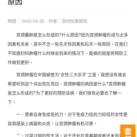
原因
時間： 2022-04-25
作者：
深圳怡康医院
宫颈囊肿是怎么形成的?什么原因?因为宫颈肿瘤形成与太多
因素有关系，其中不乏一些先天性因素和后天一些原因，在我们
不知道妇科肿瘤什么时候会到来的情况下，能做的就是将预防工
作做到更好。
宫颈肿瘤在中国被誉为“女性三大杀手”之首，我想没有谁会
希望听到这个词出现在耳边，宫颈肿瘤的病因是什么?宫颈肿瘤
是怎么形成的?为了更好的预防该病，我们很有必要去了解一
下。
一、患者自身免疫抵抗力。对于免疫力抵抗力较低的女性更
容易感染上病菌和炎症，让宫颈肿瘤有机可乘。
二、过早过频的性生活。对于还处在青春期或者还未到青春