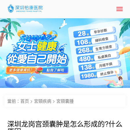
Toggl
navig
當前：
首页
>
宮頸疾病
>
宮頸囊腫
深圳龙岗宫颈囊肿是怎么形成的?什么