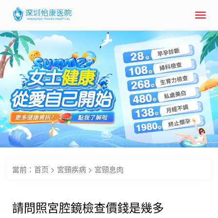
Toggl
navig
當前：
首页
>
宮頸疾病
>
宮頸息肉
請問照宮腔鏡檢查價錢是幾多