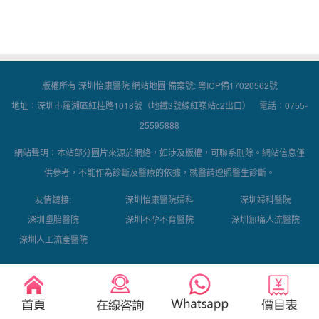
版權所有 深圳怡康醫院
網站地圖
備案號:
粵ICP備17020562號
地址：深圳市羅湖區紅桂路1018號（地鐵3號線紅嶺站c2出口） 電話：0755-
25595888
網站聲明：本站部分圖片來源於網絡，如涉及版權，可聯系刪除。網站信息僅
供參考，不能作為診斷及醫療的依據，就醫請遵照醫生診斷。
友情鏈接:
深圳怡康醫院婦科
深圳婦科醫院
深圳墮胎醫院
深圳不孕不育醫院
深圳無痛人流醫院
深圳人工流產醫院