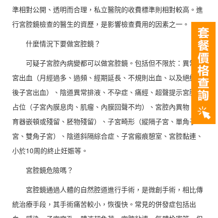
準相對公開、透明而合理，私立醫院的收費標準則相對較高。進
行宮腔鏡檢查的醫生的資歷，是影響檢查費用的因素之一。
什麼情況下要做宮腔鏡？
可疑子宮腔內病變都可以做宮腔鏡。包括但不限於：異常子
宮出血（月經過多、過頻、經期延長、不規則出血、以及絕經前
後子宮出血）、陰道異常排液、不孕症、痛經、超聲提示宮腔內
占位（子宮內膜息肉、肌瘤、內膜回聲不均）、宮腔內異物（節
育器嵌頓或殘留、胚物殘留）、子宮畸形（縱隔子宮、單角子
宮、雙角子宮）、陰道斜隔綜合症、子宮瘢痕憩室、宮腔黏連、
小於10周的終止妊娠等。
宮腔鏡危險嗎？
宮腔鏡通過人體的自然腔道進行手術，是微創手術，相比傳
統治療手段，其手術痛苦較小，恢復快。常見的併發症包括出