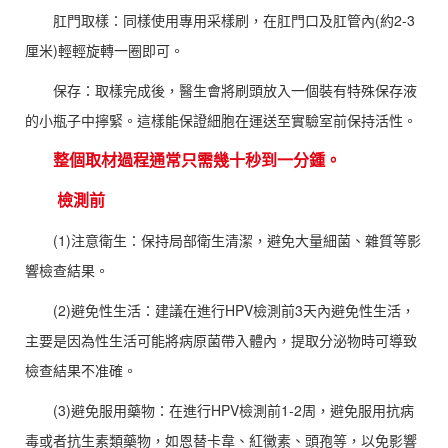
肛門取樣：同樣使用專用采樣刷，在肛門口及肛管內(約2-3
厘米)輕輕旋轉一圈即可。
保存：取樣完成後，醫生會將刷頭放入一個裝有特殊保存液
的小瓶子中擰緊。這樣能保證細胞在運送至實驗室前保持活性。
整個取材過程通常只需幾十秒到一分鍾。
檢測前
(1)注意衛生：保持局部衛生清潔，避免大量細菌、雜質等影
響檢查結果。
(2)避免性生活：建議在進行HPV檢測前3天內避免性生活，
主要是因為性生活可能將病原菌帶入體內，提取分泌物時可導致
檢查結果不准確。
(3)避免服用藥物：在進行HPV檢測前1-2周，避免服用抗病
毒或者抗生素類藥物，如恩替卡韋、紅黴素、頭孢等，以免影響