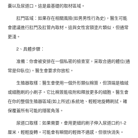
囊以及尿道口。這是最基礎的取材區域。
肛門區域：如果存在相關風險(如男男性行為史)，醫生可能
會建議進行肛門及肛管內取材。這與女性宮頸塗片類似，但通常
更淺。
2、具體步驟：
准備：你會被安排在一個私密的檢查室，采取合適的體位(通
常是仰臥位)。醫生會要求你放松。
生殖器取樣：醫生會使用一個外形類似棉簽，但頂端是植絨
或細胞刷的小刷子。它比棉簽能吸附和釋放更多的細胞。醫生會
在你的整個生殖器區域(如上所述)系統地、輕輕地旋轉刷拭，確
保覆蓋所有可能的隱匿角落。
尿道口取樣：如果需要，會用更細的刷子伸入尿道口約1-2
厘米，輕輕旋轉。可能會有瞬間的輕微不適感，但很快消失。