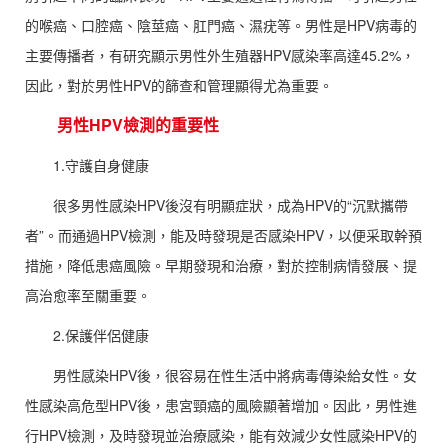
的喉癌、口腔癌、陰莖癌、肛門癌、濕疣等。男性是HPV病毒的
主要傳播者，有研究顯示男性外生殖器HPV感染率高達45.2%，
因此，對於男性HPV的篩查和管理顯得尤為重要。
男性HPV檢測
的重要性
1.守護自身健康
很多男性感染HPV後沒有明顯症狀，成為HPV的“沉默攜帶
者”。而通過HPV檢測，能及時發現是否感染HPV，以便采取幹預
措施，降低患癌風險。早期發現和治療，對於控制病情發展、提
高治愈率至關重要。
2.保護伴侶健康
男性感染HPV後，很容易在性生活中將病毒傳染給女性。女
性感染高危型HPV後，患宮頸癌的風險顯著增加。因此，男性進
行HPV檢測，及時發現並治療感染，能有效減少女性感染HPV的