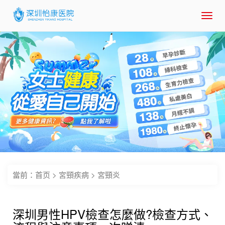
Toggl
navig
當前：
首页
>
宮頸疾病
>
宮頸炎
深圳男性HPV檢查怎麼做?檢查方式、