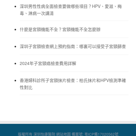
深圳男性性病全面檢查要做哪些項目？HPV、愛滋、梅
毒、淋病一次講清
什麼是宮頸機能不全？宮頸機能不全怎麼辦
深圳子宮頸檢查網上預約指南：哪裏可以接受子宮頸篩查
2024年子宮頸癌檢查費用詳解
香港婦科診所子宮頸抹片檢查：柏氏抹片和HPV檢測準確
性對比
版權所有 深圳怡康醫院
網站地圖
備案號:
粵ICP備17020562號