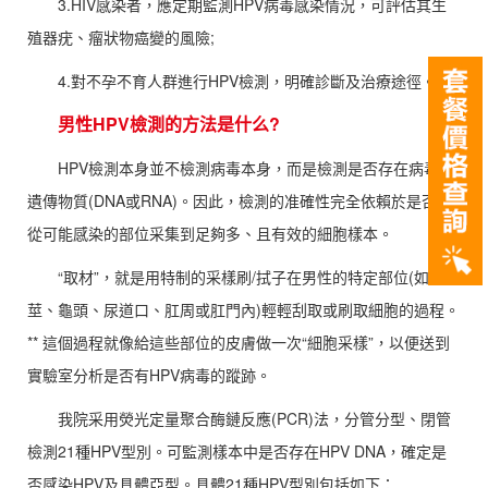
3.HIV感染者，應定期監測HPV病毒感染情況，可評估其生
殖器疣、瘤狀物癌變的風險;
4.對不孕不育人群進行HPV檢測，明確診斷及治療途徑。
男性HPV檢測的方法是什么?
HPV檢測本身並不檢測病毒本身，而是檢測是否存在病毒的
遺傳物質(DNA或RNA)。因此，檢測的准確性完全依賴於是否能
從可能感染的部位采集到足夠多、且有效的細胞樣本。
“取材”，就是用特制的采樣刷/拭子在男性的特定部位(如陰
莖、龜頭、尿道口、肛周或肛門內)輕輕刮取或刷取細胞的過程。
** 這個過程就像給這些部位的皮膚做一次“細胞采樣”，以便送到
實驗室分析是否有HPV病毒的蹤跡。
我院采用熒光定量聚合酶鏈反應(PCR)法，分管分型、閉管
檢測21種HPV型別。可監測樣本中是否存在HPV DNA，確定是
否感染HPV及具體亞型。具體21種HPV型別包括如下：