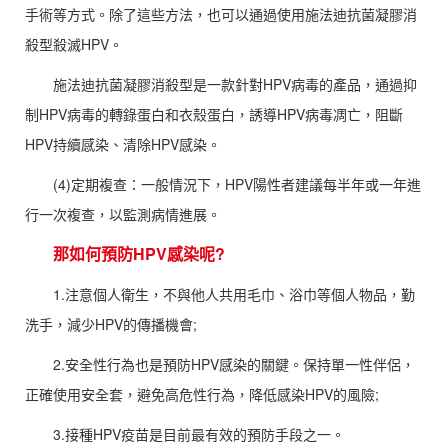
手術等方式。除了這些方法，也可以通過使用施法迪抗菌凝膠消
殺型殺滅HPV。
施法迪抗菌凝膠消殺型是一款針對HPV病毒的產品，通過抑
制HPV病毒的轉錄蛋白和衣殼蛋白，誘導HPV病毒凋亡，阻斷
HPV持續感染、清除HPV感染。
(4)定期複查：一般情況下，HPV陽性者建議每半年或一年進
行一次複查，以監測病情進展。
那如何預防HPV感染呢?
1.注意個人衛生，不與他人共用毛巾、浴巾等個人物品，勤
洗手，減少HPV的傳播機會;
2.安全性行為也是預防HPV感染的關鍵。保持單一性伴侶，
正確使用安全套，避免高危性行為，降低感染HPV的風險;
3.接種HPV疫苗是目前最有效的預防手段之一。